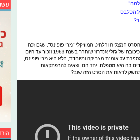
למח"
עשו
ל הסלבס
ר?
לאוויר העולם הסרט המצליח והלהיט המוזיקלי "מרי פופינס", שגם זכה
לסרט המשך לא מזמן. הסרט האהוב בכיכובה של ג'ולי אנדרוז שוחרר בשנת 1963 וזכור עד היום
מספרת על אומנת מצחיקה ומיוחדת, הלא היא מרי פופינס,
דים בה היא מטפלת. יחד הם יוצאים להרפתקאות
תחשק לראות את הסרט הזה שוב?
הורד