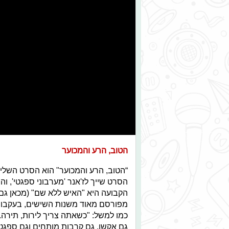
הטוב, הרע והמכוער
“הטוב, הרע והמכוער" הוא הסרט השליש
הסרט שייך לז'אנר 'מערבוני ספגטי', 
הקבועה היא "האיש ללא שם" (מכאן גם 
מפורסם מאוד משנות השישים, בעקבות 
כמו למשל: "כשאתה צריך לירות, תירה.
גם אקשן, גם קרבות מותחים וגם ספגט