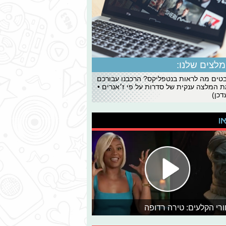
לצים שלנו:
ים מה לראות בנטפליקס? הרכבנו עבורכם
 המלצה ענקית של סדרות על פי ז׳אנרים •
כן)
או
רי הקלעים: טירה רדופה