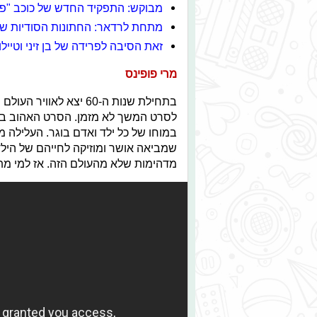
מבוקש: התפקיד החדש של כוכב "פ
מתחת לרדאר: החתונות הסודיות ש
זאת הסיבה לפרידה של בן זיני וטיילו
מרי פופינס
בתחילת שנות ה-60 יצא 
במוחו של כל ילד ואדם בוגר. העלילה 
שמביאה אושר ומוזיקה לחייהם של היל
מדהימות שלא מהעולם הזה. אז למי מ