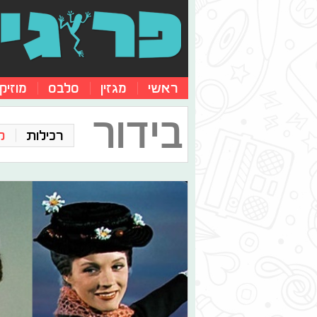
ראשי
מגזין
סלבס
מוזיק
בידור
רכילות
ק