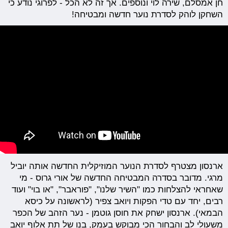
חן אמסלם, שירה לוי ונוספים. אך זה לא הכל - לפרוגי נודע כי
השחקן לוהק לסדרת נוער חדשה ומבטיחה!
ארנסון מצטרף לסדרת הנוער המוזיקלית החדשה אותה יוביל
מרגי. מדובר בסדרה המבטיחה החדשה של אורי גרוס - מי
שאחראי להצלחות כמו "השיר שלנו", "פוראבר", "או בוי" ועוד
רבים, יחד עם טדי הפקות ויואב צפיר (לראשונה על כיסא
הבמאי). ארנסון ישחק את חוסן גוטמן - נער הזהב של הכפר
משעולי לב והבחור הכי מבוקש בעמק, בנו של תת אלוף יואב