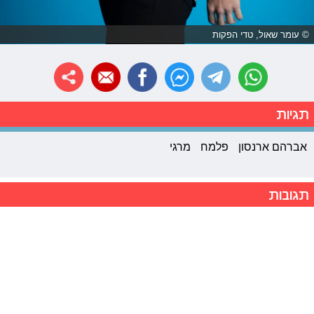
© עומר שאול, טדי הפקות
תגיות
אברהם ארנסון
פלמח
מרגי
תגובות
2011-2026 © פרוגי תקשורת בע"מ