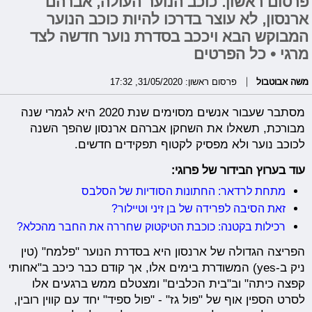
פרסום ראשון: כוכב הנוער העולה, אברהם
ארנסון, לא עוצר בדרכו להיות כוכב הנוער
המבוקש הבא ויככב בסדרת נוער חדשה לצד
מרגי • כל הפרטים
משה אבוטבול
פרסום ראשון: 31/05/2020, 17:32
מסתבר שעבור אנשים מסוימים שנת 2020 היא לגמרי שנה
מבורכת, תשאלו את השחקן אברהם ארנסון שהפך השנה
לכוכב נוער ולא מפסיק לקטוף תפקידים חדשים.
עוד בערוץ הבידור של פרוגי:
מתחת לרדאר: החתונות הסודיות של הסלבס
זאת הסיבה לפרידה של בן זיני וטיילור?
רכילות בקטנה: כוכבת הטיקטוק שחררה את החבר מהכלא?
הפריצה הגדולה של ארנסון היא בסדרת הנוער "פלמח" (טין
ניק ב-yes) המשודרת בימים אלו, אך קודם כבר כיכב ב"אחותי
קפצה כיתה" וב"בית הכלבים" ומצטלם ממש ברגעים אלו
לסרט הספין אוף של "פול גז" - "פול ספיד" יחד עם קווין רובין,