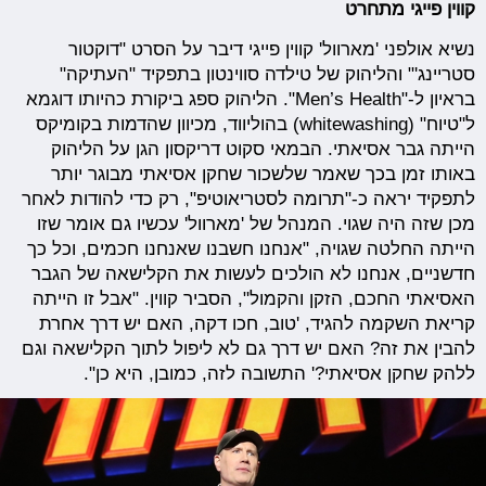
קווין פייגי מתחרט
נשיא אולפני 'מארוול' קווין פייגי דיבר על הסרט "דוקטור
סטריינג'" והליהוק של טילדה סווינטון בתפקיד "העתיקה"
בראיון ל-"Men’s Health". הליהוק ספג ביקורת כהיותו דוגמא
ל"טיוח" (whitewashing) בהוליווד, מכיוון שהדמות בקומיקס
הייתה גבר אסיאתי. הבמאי סקוט דריקסון הגן על הליהוק
באותו זמן בכך שאמר שלשכור שחקן אסיאתי מבוגר יותר
לתפקיד יראה כ-"תרומה לסטריאוטיפ", רק כדי להודות לאחר
מכן שזה היה שגוי. המנהל של 'מארוול' עכשיו גם אומר שזו
הייתה החלטה שגויה, "אנחנו חשבנו שאנחנו חכמים, וכל כך
חדשניים, אנחנו לא הולכים לעשות את הקלישאה של הגבר
האסיאתי החכם, הזקן והקמול", הסביר קווין. "אבל זו הייתה
קריאת השקמה להגיד, 'טוב, חכו דקה, האם יש דרך אחרת
להבין את זה? האם יש דרך גם לא ליפול לתוך הקלישאה וגם
ללהק שחקן אסיאתי?' התשובה לזה, כמובן, היא כן".