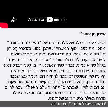
איירון מן יחזור?
יש שמועות שבגלל שעלילת הסרט של ״האלמנה השחורה״
מתקייימת לפני ״סוף המשחק״, ייתכן ולטוני סטארק (איירון
מן) תהיה איזו שהיא התערבות שם, זאת בנוסף לשמועות
לפיהן טום קרוז לקח חלק סודי ב״ספיידרמן: אין דרך הביתה״,
בגלל שהוא כמעט נבחר לשחק את איירון מן לפני רוברט דאוני
ג׳וניור. במידה וזה קורה, זאת אחלה של דרך להראות את
העיניין של המולטיוורס וככה להחזיר דמויות מהעבר שכבר
נפרדנו מהן. המעירצים מזכירים בהקשר הזה את מה שקרה
עם דמותו לוקי - שמתה ב״ת׳ור: העולם האפל״, שבה לחיים
שוב ומתה כגיבור ב״ת׳ור: ראגנארוק״ ולבסוף גם קיבלה
סדרה משלה בסטרימינג של דיסני.
© צילום: Francois Duhamel באדיבות yes