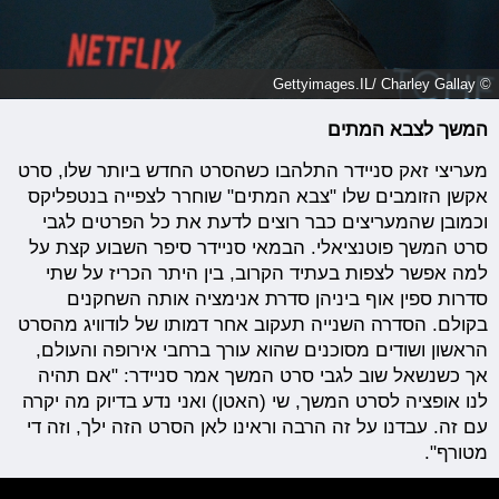
© Gettyimages.IL/ Charley Gallay
המשך לצבא המתים
מעריצי זאק סניידר התלהבו כשהסרט החדש ביותר שלו, סרט
אקשן הזומבים שלו "צבא המתים" שוחרר לצפייה בנטפליקס
וכמובן שהמעריצים כבר רוצים לדעת את כל הפרטים לגבי
סרט המשך פוטנציאלי. הבמאי סניידר סיפר השבוע קצת על
למה אפשר לצפות בעתיד הקרוב, בין היתר הכריז על שתי
סדרות ספין אוף ביניהן סדרת אנימציה אותה השחקנים
בקולם. הסדרה השנייה תעקוב אחר דמותו של לודוויג מהסרט
הראשון ושודים מסוכנים שהוא עורך ברחבי אירופה והעולם,
אך כשנשאל שוב לגבי סרט המשך אמר סניידר: "אם תהיה
לנו אופציה לסרט המשך, שי (האטן) ואני נדע בדיוק מה יקרה
עם זה. עבדנו על זה הרבה וראינו לאן הסרט הזה ילך, וזה די
מטורף".