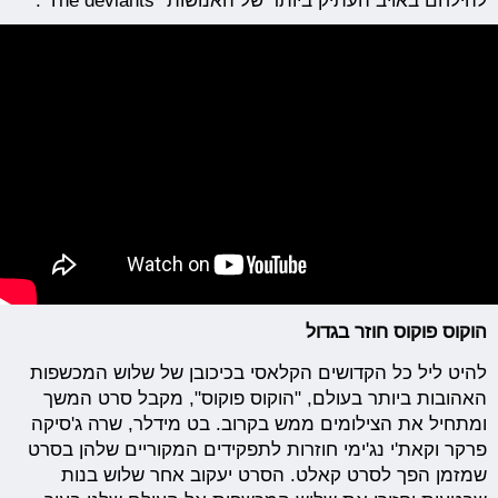
להילחם באויב העתיק ביותר של האנושות "The deviants".
הוקוס פוקוס חוזר בגדול
להיט ליל כל הקדושים הקלאסי בכיכובן של שלוש המכשפות
האהובות ביותר בעולם, "הוקוס פוקוס", מקבל סרט המשך
ומתחיל את הצילומים ממש בקרוב. בט מידלר, שרה ג'סיקה
פרקר וקאת'י נג'ימי חוזרות לתפקידים המקוריים שלהן בסרט
שמזמן הפך לסרט קאלט. הסרט יעקוב אחר שלוש בנות