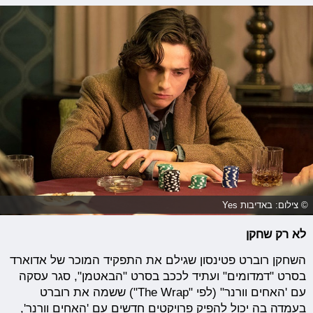
© צילום: באדיבות Yes
לא רק שחקן
השחקן רוברט פטינסון שגילם את התפקיד המוכר של אדוארד
בסרט "דמדומים" ועתיד לככב בסרט "הבאטמן", סגר עסקה
עם 'האחים וורנר" (לפי "The Wrap") ששמה את רוברט
בעמדה בה יכול להפיק פרויקטים חדשים עם 'האחים וורנר',