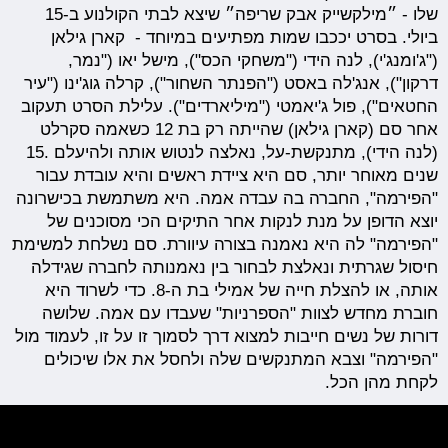
שלו - ״מילקשייק אבק שריפה״ שיצא לבתי הקולנוע ב-15
ביולי. בסרט יככבו שמות מפתיעים במיוחד - קארן גילאן
("ג'ומנג'י), לנה הידי ("משחקי הכס"), מישל יאו ("נמר,
דרקון"), אנג'לה באסט ("הפנתר השחור"), קרלה גוג'ינו ("עיר
החטאים"), פול ג'יאמטי ("מיליארדים"). עלילת הסרט תעקוב
אחר סם (קארן גילאן) שהייתה רק בת 12 כשאמה סקרלט
(לנה הידי), מתנקשת-על, נאלצה לנטוש אותה ולהיעלם .15
שנים מאוחר יותר, סם היא ציידת ראשים והיא עובדת עבור
"הפירמה", החברה בה עבדה אמה. היא משתמשת בכישרונה
יוצא הדופן על מנת לנקות אחר התיקים הכי מסוכנים של
"הפירמה" לה היא נאמנה בצורה עיוורת. סם נשלחת למשימת
חיסול שגרתית ונאלצת לבחור בין נאמנותה לחברה שגידלה
אותה, או להצלת חייה של אמילי בת ה-8. כדי לשרוד היא
חוברת מחדש לצוות "הספרניות" שעבדו עם אמה. שלושה
דורות של נשים חייבות למצוא דרך לסמוך זו על זו, לעמוד מול
"הפירמה" וצבא המתנקשים שלה ולחסל את אלו שיכולים
לקחת מהן הכל.