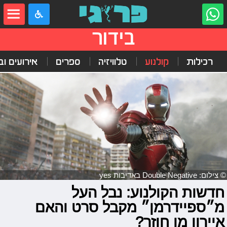
בידור
רכילות
קולנוע
טלוויזיה
ספרים
אירועים ובי
© צילום: Double Negative באדיבות yes
חדשות הקולנוע: נבל העל
מ״ספיידרמן״ מקבל סרט והאם
איירון מן חוזר?