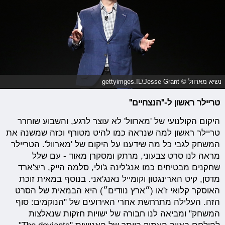
נשיא מארוול © gettyimges.IL\Jesse Grant
טריילר ראשון ל-"הנצחיים"
היקום הקולנועי של 'מארוול' לא עוצר לרגע, והשבוע שוחרר
טריילר ראשון למה שנראה כמו להיט מטורף וכזה שמשנה את
המשחק לגבי כל מה שידענו על היקום של 'מארוול'. הטריילר
מראה לנו סרט צבעוני, מרתק ומסקרן מאוד - עם שלל
שחקנים מבטיחים כמו אנג'לינה ג'ולי, סלמה הייק, ריצ'ארד
מדסן, קיט הארינגטון וקומייל נאנג'אני. בנוסף במאית זוכת
האוסקר קלואי ז'או (״ארץ נוודים״) היא הבמאית של הסרט
הזה. העלילה מתרחשת אחרי האירועים של "הנוקמים: סוף
המשחק" ומביאה לנו חבורה של ישויות חזקות שנאלצות