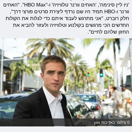
'ניו ליין סינימה', 'האחים וורנר טלוויזיה' ו-"HBO Max". "האחים
וורנר ו-HBO תמיד היו שם נרדף ליצירת סרטים פורצי דרך",
חלק רוברט, "אני מתרגש לעבוד איתם כדי לגלות את הקולות
החדשים הכי מרגשים בקולנוע וטלוויזיה ולעזור להביא את
החזון שלהם לחיים".
© צילום: באדיבות yes