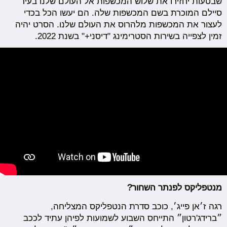
שבטעות יחזירו את שלוש המכשפות אל העולם שלנו בעיר
סיילם המוכרת בשם המכשפות שלה. הם יעשו הכל בכדי
לעצור את המכשפות מלהרוס את העולם שלנו. הסרט יהיה
זמין לצפייה בשירות הסטרימינג "דיסני+" בשנת 2022.
מנטפליקס לפנתר השחור?
רגה ז׳אן פייג׳, כוכב סדרת הנטפליקס המצליחה,
״ברידג'רטון״ התייחס השבוע לשמועות לפיהן עתיד לככב