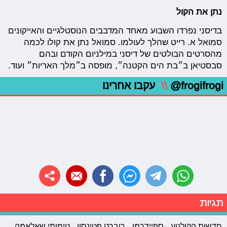
נתן את הקול
בדיסני נפרדו השבוע מאחד המדבבים הנוסטלגיים והאייקונים
סמואל א. רייט שהלך לעולמו. סמואל נתן את קולו לכמה
מהסרטים הבולטים של דיסני במילניום הקודם ובהם
סבסטיאן ב״בת הים הקטנה״, מופסה ב״מלך האריות״ ועוד.
@frogifrogi
\\
עקבו אחרינו
תגיות
חדשות הקולנוע
ספיידרמן
רוברט פטינסון
טימותי שאלאמה