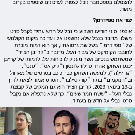
להצטלם בספטמבר נוכל לצפות לעדכונים שוטפים בקרוב
מאוד.
יצוד את ספיידרמן?
אולפני סוני הודיעו השבוע כי נבל על חדש עתיד לקבל סרט
משלו. מדובר בנבל שלא נחשפנו אליו עד כה ביקום הקולנועי
של ״ספיידרמן״ בשלושת גרסואתיו, אך הוא דמות מוכרת
לחובבי הקומיקס של גיבור העל. מדובר ב״קרייבן הצייד״
שמשתמש בנסיוב אשר מעניק לו כוחות על. לדמותו של קרייבן
יכנס השחקן אהרון טיילור-ג'ונסון (״קיק אס״, ״טנט״,
״גודזילה״). למעשה השחקן כבר כיכב בסרטים של מארוול
וב״הנוקמים״ בתור ״קוויקסילבר״. הסרט אמור לצאת לדרך
ב-13 בינואר 2023. קרייבן הצייד הוא גם המקים של קבוצת
נבלי העל - ״ששת המרושעים״, כך שלא נתפלא אם נקבל
סרטי נבלי על חדשים בעתיד.