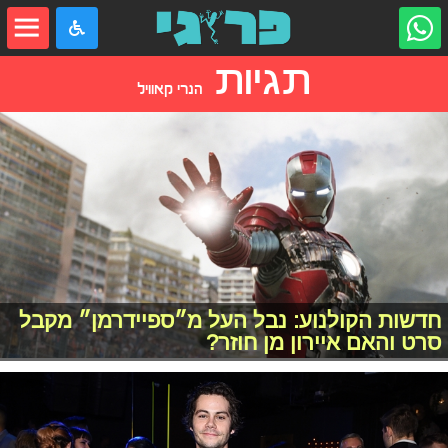
תגיות
הנרי קאוויל
חדשות הקולנוע: נבל העל מ״ספיידרמן״ מקבל
סרט והאם איירון מן חוזר?