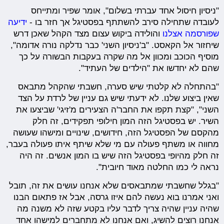
"ניסיון חיסול אחד עברתי בשלום", אומר שפיר ומתייחס
לעובדה שתחילה סירב להשתתף בפסטיגל אך חזר בו -
ידיעה
שפורסמה אצלנו
והולידה ביקוש עצום מצד הקהל שאכן דרש
שיחזור אל הקאסט. "ב'ניסיון השני' כבר נדלקה נורה אדומה",
מוסיף הכוכב ומכוון אל מה שקרה בעקבות הבשורה על כך
שהם לא יחדשו את "הילדים של העתיד".
"בהתחלה לא קלטתי שיש סערה, חשבתי שהקהל מתבאס
שאין ביצוע שלנו. לא ידעתי שיש גם עניין של לרדת על הצד
השני", "קצת תקפו את החבר'ה הצעירים מ'זיגי' שביצעו את
השיר. יש בפסטיגל הזה המון חילופי תפקידים, זה חלק
מהקסם של הפסטיגל הזה, חידושים, שינויים ומישהו שעושה
מחווה או משתף פעולה עם מי שלא שיתף איתו פעולה בעבר,
זה חלק מהיופי בפסטיגל הזה שיש בו המון אנשים. זה היה
נראה לי כמו החלטה מאוד חיובית".
"בגלל שחשבתי שמתבאסים שלא אנחנו עושים את זה, תובל
ואני אמרנו בוא נעשה להם איזו גרסה, אבל אז פתאום הבנו
שהיה עניין שהיה צריך לדבר עליו בקטע שזה לא משנה מה
אנחנו רוצים להשיג, ואם אנחנו לא מתחברים למישהו אחד