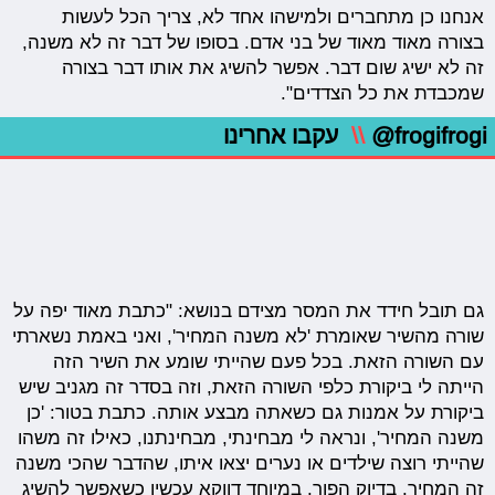
אנחנו כן מתחברים ולמישהו אחד לא, צריך הכל לעשות
בצורה מאוד מאוד של בני אדם. בסופו של דבר זה לא משנה,
זה לא ישיג שום דבר. אפשר להשיג את אותו דבר בצורה
שמכבדת את כל הצדדים".
@frogifrogi
\\
עקבו אחרינו
גם תובל חידד את המסר מצידם בנושא: "כתבת מאוד יפה על
שורה מהשיר שאומרת 'לא משנה המחיר', ואני באמת נשארתי
עם השורה הזאת. בכל פעם שהייתי שומע את השיר הזה
הייתה לי ביקורת כלפי השורה הזאת, וזה בסדר זה מגניב שיש
ביקורת על אמנות גם כשאתה מבצע אותה. כתבת בטור: 'כן
משנה המחיר', ונראה לי מבחינתי, מבחינתנו, כאילו זה משהו
שהייתי רוצה שילדים או נערים יצאו איתו, שהדבר שהכי משנה
זה המחיר. בדיוק הפוך. במיוחד דווקא עכשיו כשאפשר להשיג