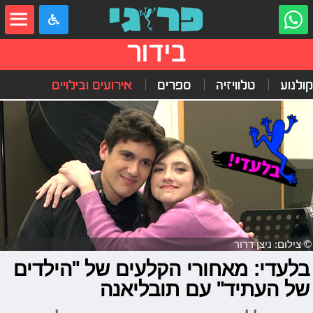
בידור
קולנוע
טלוויזיה
ספרים
אירועים ובילויים
© צילום: ניצן דרור
בלעדי: מאחורי הקלעים של "הילדים
של העתיד" עם תובליאנה