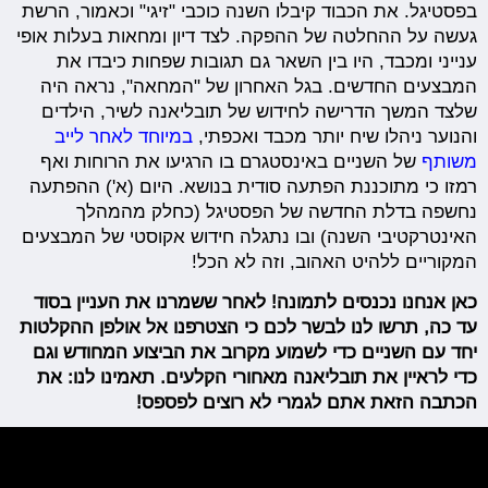
בפסטיגל. את הכבוד קיבלו השנה כוכבי "זיגי" וכאמור, הרשת
געשה על ההחלטה של ההפקה. לצד דיון ומחאות בעלות אופי
ענייני ומכבד, היו בין השאר גם תגובות שפחות כיבדו את
המבצעים החדשים. בגל האחרון של "המחאה", נראה היה
שלצד המשך הדרישה לחידוש של תובליאנה לשיר, הילדים
והנוער ניהלו שיח יותר מכבד ואכפתי,
במיוחד לאחר לייב
משותף
של השניים באינסטגרם בו הרגיעו את הרוחות ואף
רמזו כי מתוכננת הפתעה סודית בנושא. היום (א') ההפתעה
נחשפה בדלת החדשה של הפסטיגל (כחלק מהמהלך
האינטרקטיבי השנה) ובו נתגלה חידוש אקוסטי של המבצעים
המקוריים ללהיט האהוב, וזה לא הכל!
כאן אנחנו נכנסים לתמונה! לאחר ששמרנו את העניין בסוד
עד כה, תרשו לנו לבשר לכם כי הצטרפנו אל אולפן ההקלטות
יחד עם השניים כדי לשמוע מקרוב את הביצוע המחודש וגם
כדי לראיין את תובליאנה מאחורי הקלעים. תאמינו לנו: את
הכתבה הזאת אתם לגמרי לא רוצים לפספס!