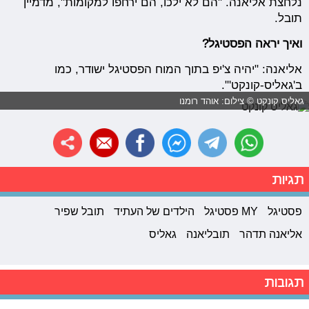
נלחצת אליאנה. "הם לא ילכו, הם ירחפו למקומות", מדמיין
תובל.
ואיך יראה הפסטיגל?
אליאנה: "יהיה צ'יפ בתוך המוח הפסטיגל ישודר, כמו
ב'גאליס-קונקט'".
גאליס קונקט © צילום: אוהד רומנו
תגיות
פסטיגל
MY פסטיגל
הילדים של העתיד
תובל שפיר
אליאנה תדהר
תובליאנה
גאליס
תגובות