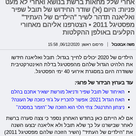
אחרי שלל מחאות ברשת בנושא ואחרי לא מעט
פניות: היום (א') שודר החידוש של תובל שפיר
ואליאנה תדהר לשיר "הילדים של העתיד"
מפסטיגל 2011 • הצטרפנו אליהם מאחורי
הקלעים באולפן ההקלטות
משה אבוטבול
פרסום ראשון: 06/12/2020, 15:58
הילדים של 2020 יכולים לחייך בגדול: תובל ואליאנה חידשו
את הלהיט הגדול שלהם מהפסטיגל בדלת האינטרקטיבית
ששודרה היום במסגרת אירועי 40 ימי הפסטיגל.
עוד בערוץ הבידור של פרוגי:
האיחוד של תובל שפיר ודניאל מורשת ישאיר אתכם בהלם
האח הגדול 2021: אפשר להכריז על ג'וזי כזוכה של העונה?
ניצחון התרנגול: צחי הלוי הוא הזוכה של "הזמר במסכה"
אם לא הייתם כאן בחודש האחרון נספר כי צצה סערה ברשת
לאחר שבישרנו על כך שלא תובל ולא אליאנה יבצעו השנה
את "הילדים של העתיד" (השיר הזוכה שלהם מפסטיגל 2011)