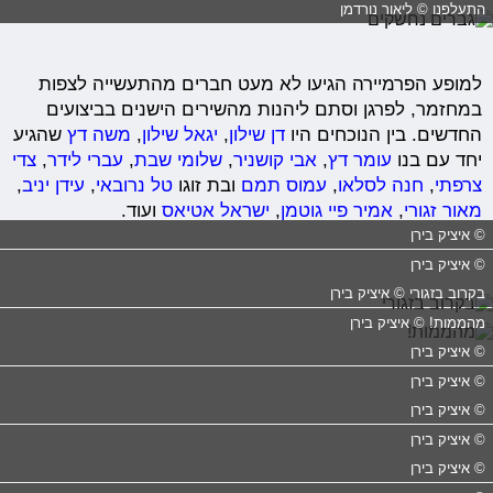
התעלפנו © ליאור נורדמן
למופע הפרמיירה הגיעו לא מעט חברים מהתעשייה לצפות
במחזמר, לפרגן וסתם ליהנות מהשירים הישנים בביצועים
החדשים. בין הנוכחים היו
דן שילון
,
יגאל שילון
,
משה דץ
שהגיע
יחד עם בנו
עומר דץ
,
אבי קושניר
,
שלומי שבת
,
עברי לידר
,
צדי
צרפתי
,
חנה לסלאו
,
עמוס תמם
ובת זוגו
טל נרובאי
,
עידן יניב
,
מאור זגורי
,
אמיר פיי גוטמן
,
ישראל אטיאס
ועוד.
© איציק בירן
© איציק בירן
בקרוב בזגורי © איציק בירן
מהממות! © איציק בירן
© איציק בירן
© איציק בירן
© איציק בירן
© איציק בירן
© איציק בירן