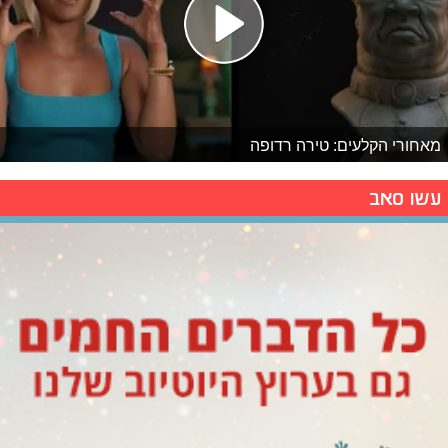
מאחורי הקלעים: טירה רדופה
עשו סאב