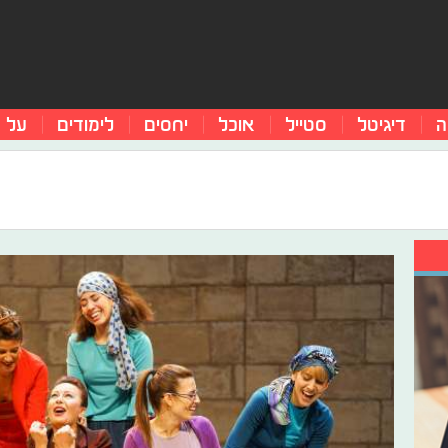
ה
דיגיטל
סטייל
אוכל
יחסים
לימודים
על 