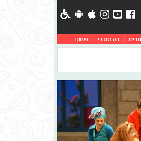
מדים
דה סטורי
שחקו