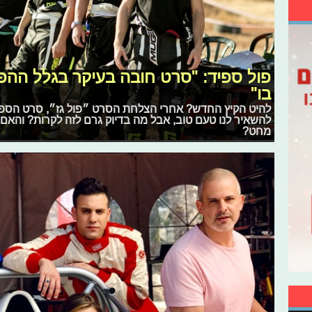
פול ספיד: "סרט חובה בעיקר בגלל ה
בו"
להיט הקיץ החדש? אחרי הצלחת הסרט ״פול גז״, סרט הספין 
להשאיר לנו טעם טוב, אבל מה בדיוק גרם לזה לקרות? והאם
מחט?