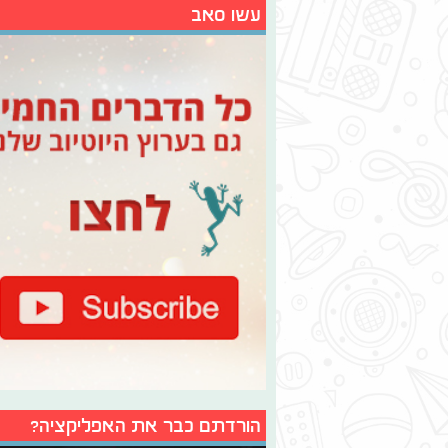
עשו סאב
הורדתם כבר את האפליקציה?