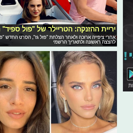
יריית ההזנקה: הטריילר של "פול ספיד"
אחרי ציפייה ארוכה ולאחר הצלחת "פול גז", הסרט החדש "פול
להצצה ראשונה ולתאריך הרשמי