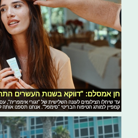
חן אמסלם: "דווקא בשנות העשרים התחי
עד שיחלו הצילומים לעונה השלישית של "זגורי אימפריה", 
קמפיין למותג הטיפוח הבריטי "סימפל". אנחנו תספנו אותה ל