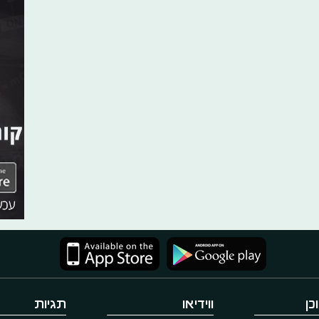
כן
ווידיאו
תגיות