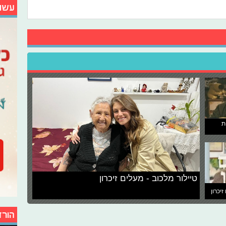
עשו
ת
טיילור מלכוב - מעלים זיכרון
זיכרון
הורד