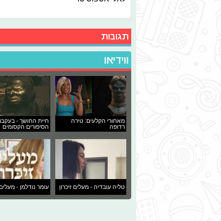
תגובות
ווידיאו
מאחורי הקלעים: טירה
חיית החושך - בעקבו
רדופה
הסיפורים הקסומים
טליה עובדיה - מעלים זיכרון
עומר נודלמן - מעלים 