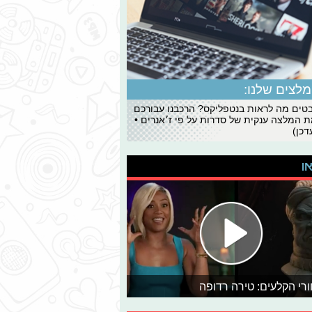
לצים שלנו:
ים מה לראות בנטפליקס? הרכבנו עבורכם
 המלצה ענקית של סדרות על פי ז׳אנרים •
כן)
או
רי הקלעים: טירה רדופה