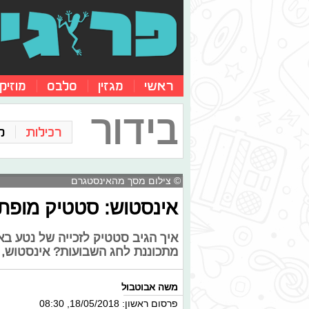
ראשי
מגזין
סלבס
מוזיק
בידור
רכילות
ק
© צילום מסך מהאינסטגרם
אינסטוש: סטטיק מופתע
איך הגיב סטטיק לזכייה של נטע באיר
מתכוננת לחג השבועות? אינסטוש, ס
משה אבוטבול
פרסום ראשון: 18/05/2018, 08:30