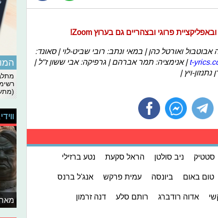
פליקציית פרוגי ובצהריים גם בערוץ Zoom!
אבוטבול ואורטל כהן | במאי ונתב: רובי שביט-לוי | סאונד:
המומ
t-yrics.
| אנימציה: תמר אברהם | גרפיקה: אבי ששון ז"ל |
תנזון-ויץ |
מתלבט
רשימת
(מתעד
ווידי
סטטיק
ניב סולטן
הראל סקעת
נטע ברזילי
טום באום
ביונסה
עמית פרקש
אנג'ל ברנס
שי
אדוה רודברג
רותם סלע
דנה זרמון
מאחו