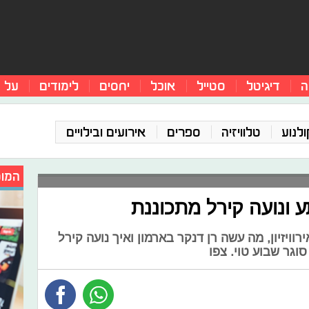
ה
דיגיטל
סטייל
אוכל
יחסים
לימודים
על 
ולנוע
טלוויזיה
ספרים
אירועים ובילויים
המומ
 ונועה קירל מתכוננת
וויזיון, מה עשה רן דנקר בארמון ואיך נועה קירל
וגר שבוע טוי. צפו