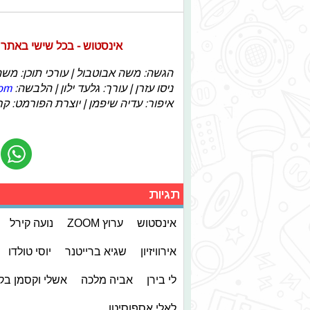
אינסטוש - בכל שישי באתר ובא
הגשה: משה אבוטבול | עורכי תוכן: משה 
ניסו עזרן | עורך: גלעד ילון | הלבשה:
com
איפור: עדיה שיפמן | יוצרת הפורמט: קרן נ
תגיות
אינסטוש
ערוץ ZOOM
נועה קירל
אירוויזיון
שגיא ברייטנר
יוסי טולדו
לי בירן
אביה מלכה
אשלי וקסמן בק
לאלי אספוסיטו