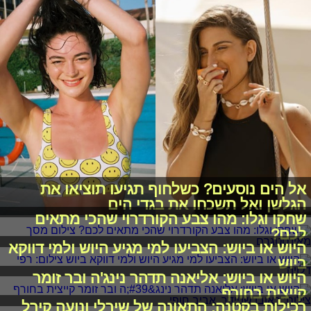
אל הים נוסעים? כשלחוף תגיעו תוציאו את
הגלשן ואל תשכחו את בגדי הים
שחקו וגלו: מהו צבע הקורדרוי שהכי מתאים
לכם?
היוש או ביוש: הצביעו למי מגיע היוש ולמי דווקא
ביוש
היוש או ביוש: אליאנה תדהר נינג'ה ובר זומר
קייצית בחורף
רכילות בקטנה: התאונה של שירלי ונועה קירל