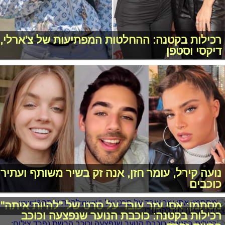
רכילות בקטנה: ההחלטות המפתיעות של צ'ארלי,
דיקסי וסטפן
נועה קירל, עומר חזן, אנה זק בשיר משותף ועתיר
כוכבים
מסתמן: אסי עזר עובד על סרט של "להיות איתה"
רכילות בקטנה: כוכבת הנוער שנפצעה וכוכב