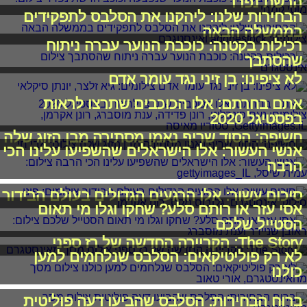
הרשת נפרד
הבחירות שלנו: ליהקנו את הסלבס לתפקידים
בממשלה הבאה
רכילות בקטנה: כוכבת הנוער עברה ניתוח
שהסתבך
לא ציפינו: בן זיני נגד עומר אדם
אתם בחרתם: אלו הכוכבים שתרצו לראות
בפסטיגל 2020
חשיפה: הסוד שריף נאמן מסתירה מבן הזוג שלה
אנשי העשור: אלו הישראלים שהשפיעו עלינו הכי
הרבה
סיכום עשור: אלו הרגעים הגדולים בעולם הבידור
אסי עזר או רותם סלע? שחקו וגלו מי תאום
הסטייל שלכם
The Story: הקריירה החדשה של רז ספני
לא רק פוליטיקאים: הסלבס שנלחמים למען
כולנו
ברוח הבחירות: הסלבס שהביעו דעה פוליטית