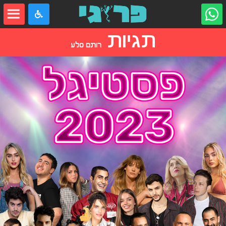
תגיות
רותם סלע