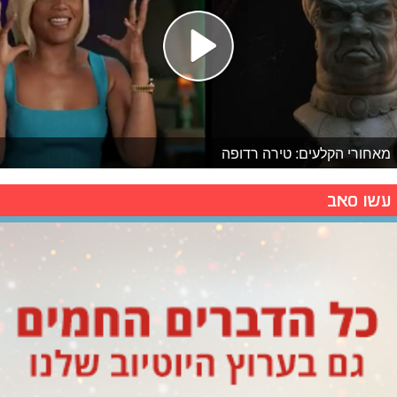
מאחורי הקלעים: טירה רדופה
עשו סאב