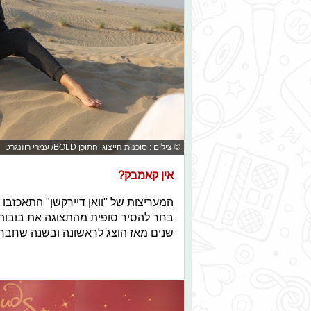
© צילום : סוכנות הייצוג והתוכן BOLD/ עמרי רוזנגרט
אין קאמבק?
המעריצות של "וואן דיירקשן" התאכזבו ל
בחר להסיר סופית מהתצוגה את בובות 
שנים מאז הוצג לראשונה ובשנה שחברי