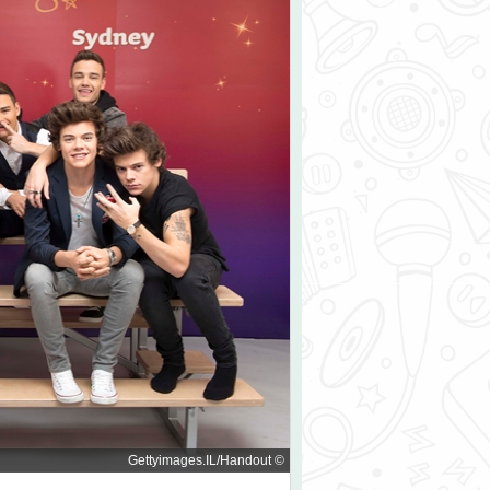
© Gettyimages.IL/Handout