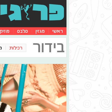
ראשי
מגזין
סלבס
מוזיק
בידור
רכילות
ק