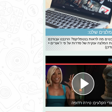
לצים שלנו:
ים מה לראות בנטפליקס? הרכבנו עבורכם
 המלצה ענקית של סדרות על פי ז׳אנרים •
כן)
או
רי הקלעים: טירה רדופה