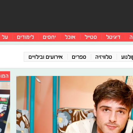
ה
דיגיטל
סטייל
אוכל
יחסים
לימודים
על 
ולנוע
טלוויזיה
ספרים
אירועים ובילויים
המומ