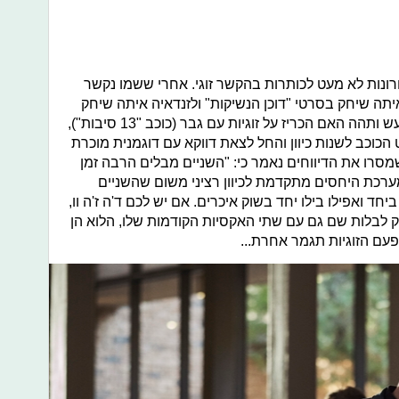
רונות לא מעט לכותרות בהקשר זוגי. אחרי ששמו נקשר
איתה שיחק בסרטי "דוכן הנשיקות" ולזנדאיה איתה שיחק
בסדרה "אופוריה" ואחרי שכל העולם געש ותהה האם הכריז על זוגיות עם גבר (כוכב "13 סיבות"),
 הכוכב לשנות כיוון והחל לצאת דווקא עם דוגמנית מוכרת
מסרו את הדיווחים נאמר כי: "השניים מבלים הרבה זמן
ערכת היחסים מתקדמת לכיוון רציני משום שהשניים
חד ואפילו בילו יחד בשוק איכרים. אם יש לכם ד'ה ז'ה וו,
 לבלות שם גם עם שתי האקסיות הקודמות שלו, הלוא הן
עם הזוגיות תגמר אחרת...