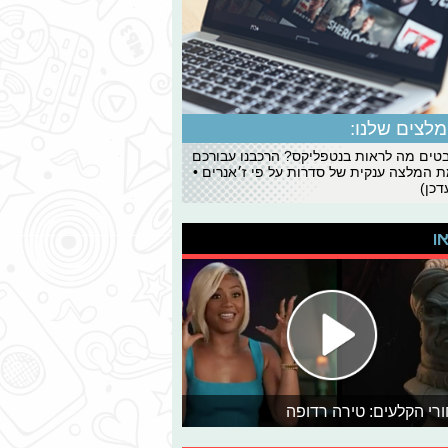
לצים שלנו:
ים מה לראות בנטפליקס? הרכבנו עבורכם
 המלצה ענקית של סדרות על פי ז׳אנרים •
כן)
או
רי הקלעים: טירה רדופה