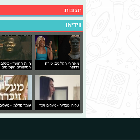
תגובות
ווידיאו
מאחורי הקלעים: טירה
חיית החושך - בעקבו
רדופה
הסיפורים הקסומים
טליה עובדיה - מעלים זיכרון
עומר נודלמן - מעלים 