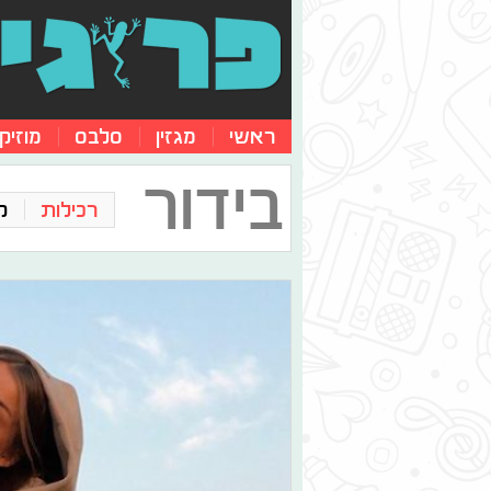
ראשי
מגזין
סלבס
מוזיק
בידור
רכילות
ק