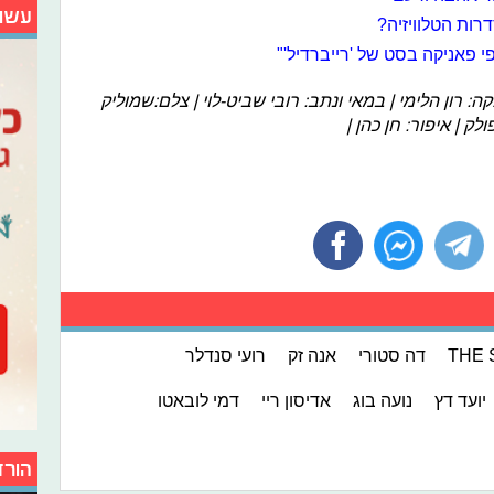
עשו
רות הטלוויזיה?
 פאניקה בסט של 'רייברדיל'"
: רון הלימי | במאי ונתב: רובי שביט-לוי | צלם:שמוליק
ולק | איפור: חן כהן |
THE 
דה סטורי
אנה זק
רועי סנדלר
יועד דץ
נועה בוג
אדיסון ריי
דמי לובאטו
הורד