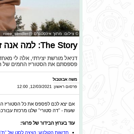
© צילום: מתוך אינסטגרם @roee_sendler
The Story: למה אנה זק התעצבנה על רועי סנדלר?
דניאל מורשת יצירתי, אלה לי מאחד
פספסתם את הסטוריז החמים של הס
משה אבוטבול
פרסום ראשון: 12/03/2021, 12:00
אם יצא לכם לפספס את כל הסטוריז הח
שעות - "דה סטורי" שלנו מרכזת עבורכ
עוד בערוץ הבידור של פרוגי:
חדשות הקולנוע: הצצה לסט של "ת'ו