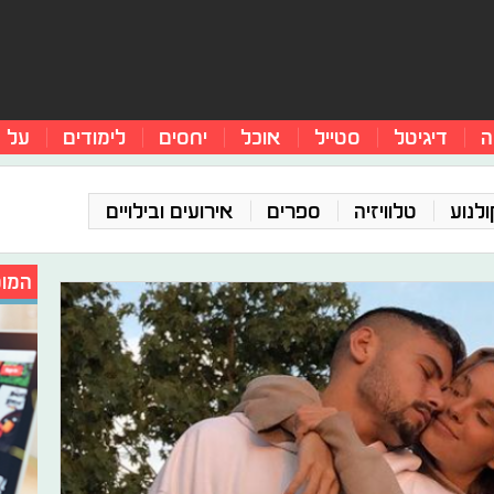
ה
דיגיטל
סטייל
אוכל
יחסים
לימודים
על 
ולנוע
טלוויזיה
ספרים
אירועים ובילויים
המומ