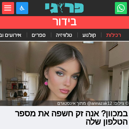
בידור
רכילות
קולנוע
טלוויזיה
ספרים
אירועים ובי
© צילום: annazak12@ מתוך אינסטגרם
במכוון? אנה זק חשפה את מספר
הטלפון שלה