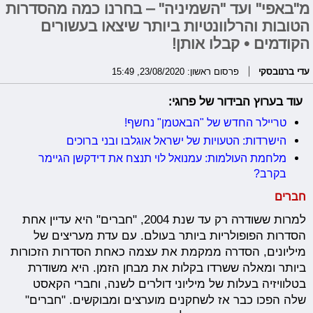
מ"באפי" ועד "השמיניה" – בחרנו כמה מהסדרות
הטובות והרלוונטיות ביותר שיצאו בעשורים
הקודמים • קבלו אותן!
עדי ברנובסקי
פרסום ראשון: 23/08/2020, 15:49
עוד בערוץ הבידור של פרוגי:
טריילר החדש של "הבאטמן" נחשף!
הישרדות: הטעויות של ישראל אוגלבו ובני ברוכים
מלחמת העולמות: עמנואל לוי תנצח את דידקשן הגיימר
בקרב?
חברים
למרות ששודרה רק עד שנת 2004, "חברים" היא עדיין אחת
הסדרות הפופולריות ביותר בעולם. עם עדת מעריצים של
מיליונים, הסדרה ממקמת את עצמה כאחת הסדרות הזכורות
ביותר ומאלה ששרדו בקלות את מבחן הזמן. היא משודרת
בטלוויזיה בעלות של מיליוני דולרים לשנה, וחברי הקאסט
שלה הפכו כבר אז לשחקנים מוערצים ומבוקשים. "חברים"