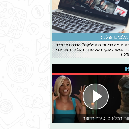
לצים שלנו:
ים מה לראות בנטפליקס? הרכבנו עבורכם
 המלצה ענקית של סדרות על פי ז׳אנרים •
כן)
או
רי הקלעים: טירה רדופה