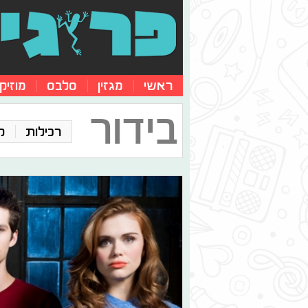
ראשי
מגזין
סלבס
מוזיק
בידור
רכילות
ק