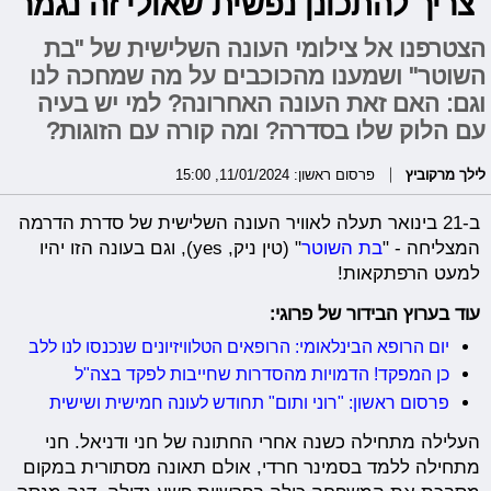
"צריך להתכונן נפשית שאולי זה נגמר"
הצטרפנו אל צילומי העונה השלישית של "בת
השוטר" ושמענו מהכוכבים על מה שמחכה לנו
וגם: האם זאת העונה האחרונה? למי יש בעיה
עם הלוק שלו בסדרה? ומה קורה עם הזוגות?
לילך מרקוביץ
פרסום ראשון: 11/01/2024, 15:00
ב-21 בינואר תעלה לאוויר העונה השלישית של סדרת הדרמה
המצליחה - "
בת השוטר
" (טין ניק, yes), וגם בעונה הזו יהיו
למעט הרפתקאות!
עוד בערוץ הבידור של פרוגי:
יום הרופא הבינלאומי: הרופאים הטלוויזיונים שנכנסו לנו ללב
כן המפקד! הדמויות מהסדרות שחייבות לפקד בצה"ל
פרסום ראשון: "רוני ותום" תחודש לעונה חמישית ושישית
העלילה מתחילה כשנה אחרי החתונה של חני ודניאל. חני
מתחילה ללמד בסמינר חרדי, אולם תאונה מסתורית במקום