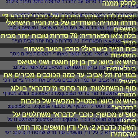
לחלק ממנה
יוצאים לדרך: אתגר הזיכרון של כוכבי "כדברא 3"
חדרה ונהריה: השודדים של בית הנייר הישראלי
נחשפים
בלה צ'או הפארודיה: 70 סדרות טובות יותר מבית
הנייר
בית הנייר בישראל? כוכבי הנוער מאחורי
המסיכות
היוש או ביוש: עדן בן זקן חוגגת ושני אטיאס
בינלאומית
במדינת תל אביב: עד כמה הכוכבים מכירים את
העיר?
סוף ההשתלטות: מור סרוסי מ"כדברא" בוולוג
מטורף
היוש או ביוש: הסטייל המכשף של כוכבות
"כדברא"
סופ"ש מכושף: כוכבי "כדברא" משתלטים על
פרוגי!
השקת כדברא 2: גילי ודין חושפים סוד חדש
שהסתירו