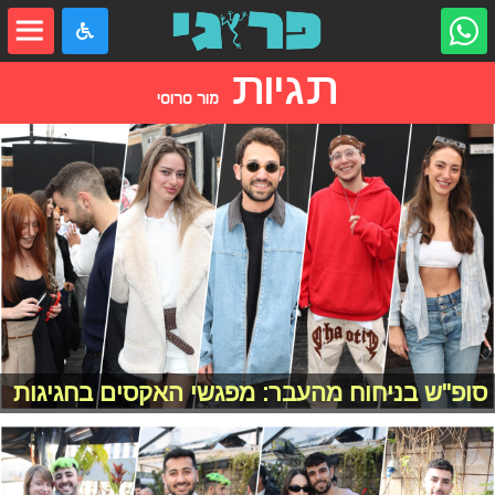
תגיות
מור סרוסי
סופ"ש בניחוח מהעבר: מפגשי האקסים בחגיגות