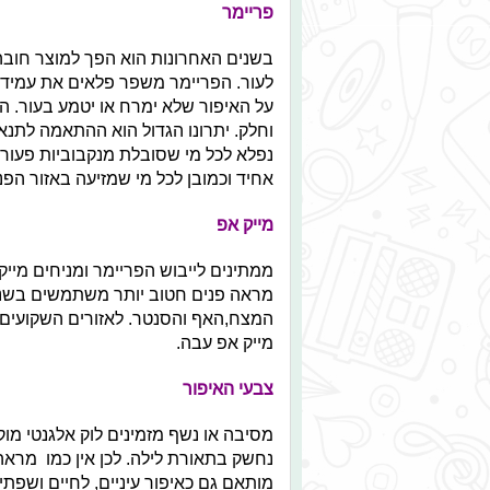
פריימר
בשנים האחרונות הוא הפך למוצר חובה.
לעור. הפריימר משפר פלאים את עמידות
על האיפור שלא ימרח או יטמע בעור. הו
וחלק. יתרונו הגדול הוא ההתאמה לתנא
נפלא לכל מי שסובלת מנקבוביות פעורו
אחיד וכמובן לכל מי שמזיעה באזור הפנ
מייק אפ
ממתינים לייבוש הפריימר ומניחים מייק
מראה פנים חטוב יותר משתמשים בשני ס
המצח,האף והסנטר. לאזורים השקועים 
מייק אפ עבה.
צבעי האיפור
מסיבה או נשף מזמינים לוק אלגנטי מוקפ
נחשק בתאורת לילה. לכן אין כמו מראה 
מותאם גם כאיפור עיניים, לחיים ושפ