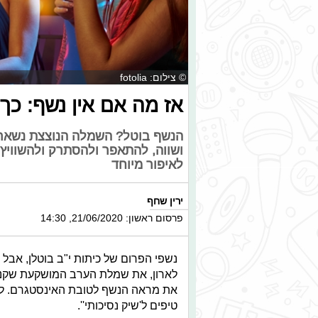
© צילום: fotolia
אז מה אם אין נשף: כך 
הנשף בוטל? השמלה הנוצצת נשארה ב
ושווה, להתאפר ולהסתרק ולהשוויץ 
לאיפור מיוחד
ירין שחף
פרסום ראשון: 21/06/2020, 14:30
נשפי הפרום של כיתות י"ב בוטלן, אבל י
לארון, את שמלת הערב המושקעת שקנו ו
את מראה הנשף לטובת האינסטגרם. לכבו
טיפים ל'שיק נסיכותי''.