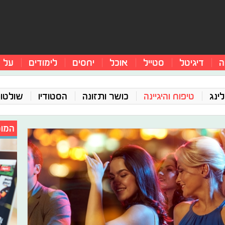
ה
דיגיטל
סטייל
אוכל
יחסים
לימודים
על 
ינג
טיפוח והיגיינה
כושר ותזונה
הסטודיו
שולטו
המומ