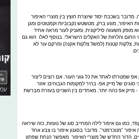
 מדובר בשכבת יסוד שיוצרת חוצץ בין מוצרי האיפור
 האיפור, מונע ברק, מטשטש נקבוביות וקמטוטים ומגן
א מופק משעווה סיליקונית, ומעניק לעור מראה אחיד
י החום והלחות של האקלים הישראלי. בנוסף לאלו הוא גם
ת, צלקות קטנות (למשל צלקות אקנה) ומרקם עור לא
ים.
 אפ שמטרתו לאחד את כל גווני העור. אם רוצים ליצור
וגים של מייק אפ- בהיר למקומות הגבוהים: אזור
- מייק אפ כהה יותר. מאחדים בין השניים בעזרת מברשת
ד, כמו גם איפור לילה המחייב סוג של נועזות, כזה שיראה
איפור "מנוכרמטי". מדובר בסגנון איפור בו צבע אחד
תיים. הדור החדש של מוצרי האיפור מאפשר הנחת שפתון