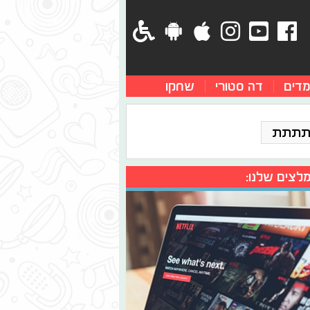
מדים
דה סטורי
שחקו
תתתת
לצים שלנו: