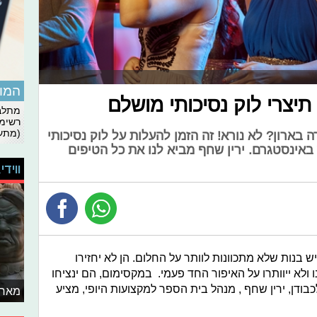
המומ
תיצרי לוק נסיכותי מושלם
מתלבט
רשימת
(מתעד
ארון? לא נורא! זה הזמן להעלות על לוק נסיכותי
באינסטגרם. ירין שחף מביא לנו את כל הטיפים
ווידי
ש בנות שלא מתכוונות לוותר על החלום. הן לא יחזירו
לא ייוותרו על האיפור החד פעמי. במקסימום, הם ינציחו
דן, ירין שחף , מנהל בית הספר למקצועות היופי, מציע
מאחו