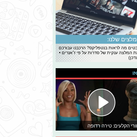
לצים שלנו:
ים מה לראות בנטפליקס? הרכבנו עבורכם
 המלצה ענקית של סדרות על פי ז׳אנרים •
כן)
או
רי הקלעים: טירה רדופה