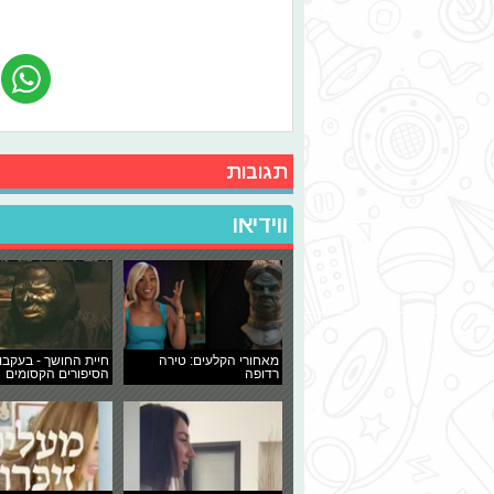
תגובות
ווידיאו
מאחורי הקלעים: טירה
חיית החושך - בעקבו
רדופה
הסיפורים הקסומים