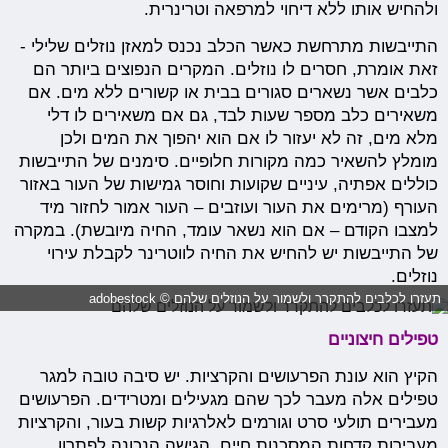
ולהחיש אותו ללא דיחוי למרפאה וטרינרית.
התייבשות מתרחשת כאשר הכלב נכנס למאזן נוזלים שלילי -
זאת אומרת, חסרים לו נוזלים. המקרים הנפוצים ביותר הם
כלבים אשר נשארים סגורים בבית או קשורים ללא מים. אם
משאירים כלב מספר שעות לבד, גם אם משאירים לו דלי
מלא מים, זה לא יעזור לו אם הוא יהפוך את המים ולכן
מומלץ להשאיר כמה מקורות חלופיים. סימנים של התייבשות
כוללים אפתיה, עיניים שקועות וחוסר גמישות של העור באזור
העורף (מרימים את העור ועוזבים – העור אמור לחזור מיד
למצבו הקודם – אם הוא נשאר עומד, החיה מיובשת). במקרה
של התייבשות יש להחיש את החיה לווטרינר לקבלת עירוי
נוזלים.
תעזרו לכלבים להתקרר ולשמור על הנוזלים שלהם © adobestock
טפילים חיצוניים
הקיץ הוא עונת הפרעושים והקרציות. יש סיבה טובה למגר
טפילים אלה מעבר לכך שהם מגעילים ומטרידים. הפרעושים
מעבירים תולעי סרט וגורמים לאלרגיות קשות בעור, והקרציות
מעבירות קדחות המסכנות חיים. הגישה הנכונה לפתרון