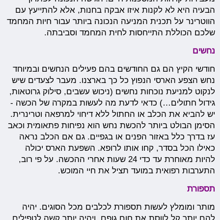
הבעיה היא לא לקנות איזו אבקה בחנות, אלא להתייעץ עם
הווטרינר על תכנית המניעה הנכונה ביותר עבור חיות המחמד
שלכם הכוללת התייחסות לחית המחמד וסביבתה.
נחשים
חודשי הקיץ הם גם החודשים בהם פעילים הנחשים ובמיוחד
נחש הצפע הארסי הנפוץ כל כך בארצנו. מעבר לצעדים שיש
לנקוט למניעת נוכחות נחשים (ניכוש עשבים, סילוק גרוטאות,
גידול חתולים…) כדאי לדעת מה לעשות במקרה של הכשה -
יש להביא את הכלב או החתול ללא דיחוי למרפאה וטרינרית.
הסימן הבולט ביותר להכשת נחש הוא נפיחות פתאומית וכאב
עז בדרך כלל באזור הפנים או בגפיים. גם אם הכלב נראה
כאילו הכל בסדר, קחו אותו לרופא. השפעת הארס יכולה
להיות מאוחרת עד כדי 24 שעות אחרי ההכשה. על פי רוב,
התערבות רפואית במועד תציל את חיי המוכש.
תספורת
מותר ומומלץ לעשות תספורת לכלבים מכל הסוגים. יהיה
להם יותר קל לווסת את חום גופם, ויהיה יותר קשה לטפילים