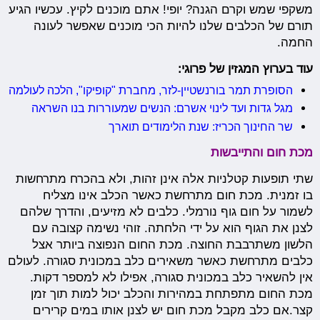
משקפי שמש וקרם הגנה? יופי! אתם מוכנים לקיץ. עכשיו הגיע
תורם של הכלבים שלנו להיות הכי מוכנים שאפשר לעונה
החמה.
עוד בערוץ המגזין של פרוגי:
הסופרת תמר בורנשטיין-לזר, מחברת "קופיקו", הלכה לעולמה
מגל גדות ועד לינוי אשרם: הנשים שמעוררות בנו השראה
שר החינוך הכריז: שנת הלימודים תוארך
מכת חום והתייבשות
שתי תופעות קטלניות אלה אינן זהות, ולא בהכרח מתרחשות
בו זמנית. מכת חום מתרחשת כאשר הכלב אינו מצליח
לשמור על חום גוף נורמלי. כלבים לא מזיעים, והדרך שלהם
לצנן את הגוף הוא על ידי הלחתה. זוהי נשימה קצובה עם
הלשון משתרבבת החוצה. מכת החום הנפוצה ביותר אצל
כלבים מתרחשת כאשר משאירים כלב במכונית סגורה. לעולם
אין להשאיר כלב במכונית סגורה, אפילו לא למספר דקות.
מכת החום מתפתחת במהירות והכלב יכול למות תוך זמן
קצר.אם כלב מקבל מכת חום יש לצנן אותו במים קרירים