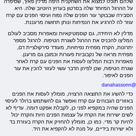
שלהם תוכלו למצוא את השחקנית היפה מדלין פאץ', שסיפרה
על ההרגל המיוחד שלה בסרטון בערוץ היוטיוב שלה. היא
הסבירה שבבוקר עור הפנים שלה נפוח ועיסוי הפנים עם קרח
עוזר לה להרגיע את הנפיחות ונותן תחושה מרעננת.
מדלין לא היחידה, גם קוסמטיקאיות ומאפרות מסביב לעולם
המליצו להכניס את ההרגל לשגרת הטיפוח. להרגל מספר
יתרונות, הקרח מפחית נפיחויות, מעודד סירקולציית דם,
מפחית מראה של נקבוביות פעורות וכמובן גם מרענן.
מאפרות רבות המליצו לעסות את הפנים עם קרח לאחר
שגרת הטיפוח, שכן לפיהן הדבר עשוי לעזור להכין את עור
הפנים לאיפור.
@danahassonn
כדי להשיג את התוצאה הרצויה, מומלץ לעסות את הפנים
באזורים הגבוהים עם קרח ואפשר גם להשתמש ברולר לעיסוי
הפנים שהיה במקפיא לפני כן, לקבלת אפקט דומה. עדיף לא
לשים ישירות את הקרח על עצמות הפנים היות והקרח יכול
להיות קר מדי. כמו כן, מומלץ להחזיק את הקרח בעזרת בד
ולא ישירות בידיים, על מנת לא להקפיא את היד.