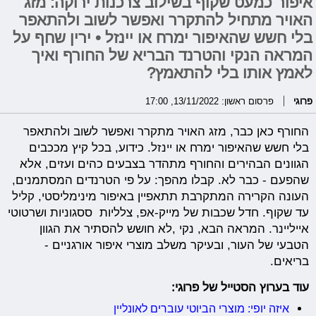
איפור כמעט שקוף בשילוב צרכנות ירוקה: מזג
האויר מתחיל להתקרר ואפשר לשוב ולהתאפר
בלי חשש שהאיפור ימרח או יינזל • ירין שחף על
המראה הנקי והטרנד הבריא של החורף ואיך
לאמץ אותו בלי להתאמץ?
פרוגי
פרסום ראשון: 13/11/2022, 17:00
החורף כאן כבר, מזג האויר מתקרר ואפשר לשוב ולהתאפר
בלי חשש שהאיפור ימרח או יינזל. כידוע, בכל קיץ מככבים
הגוונים הבהירים והחורף מתהדר בצבעים כהים ועזים, אלא
שהפעם - כבר לא. קבלו מהפך: על פי הטרנדים המסתמנים,
העונה הקרירה המתקרבת תתאפיין באיפור מינימליסטי, קליל
עד שקוף. חדל שכבות של מייק-אפ, צלליות ססגוניות ושרטוטי
אייליינר. המראה הבא, נקי ,לא חושש להסתיר את הגוון
הטבעי של העור, ובעיקר משלב מוצרי איפור אורגניים -
בריאים.
עוד בערוץ הסטייל של פרוגי:
איזה יופי: מוצרי הביוטי עוברים לאונליין