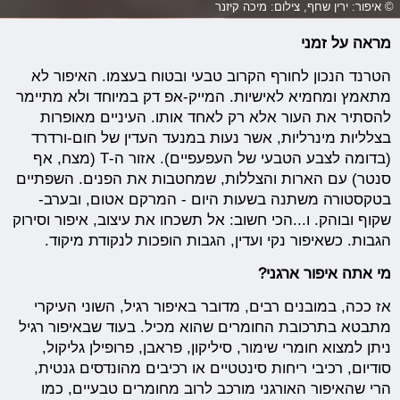
© איפור: ירין שחף, צילום: מיכה קיזנר
מראה על זמני
הטרנד הנכון לחורף הקרוב טבעי ובטוח בעצמו. האיפור לא
מתאמץ ומחמיא לאישיות. המייק-אפ דק במיוחד ולא מתיימר
להסתיר את העור אלא רק לאחד אותו. העיניים מאופרות
בצלליות מינרליות, אשר נעות במנעד העדין של חום-ורדרד
(בדומה לצבע הטבעי של העפעפיים). אזור ה-T (מצח, אף
סנטר) עם הארות והצללות, שמחטבות את הפנים. השפתיים
בטקסטורה משתנה בשעות היום - המרקם אטום, ובערב-
שקוף ובוהק. ו...הכי חשוב: אל תשכחו את עיצוב, איפור וסירוק
הגבות. כשאיפור נקי ועדין, הגבות הופכות לנקודת מיקוד.
מי אתה איפור ארגני?
אז ככה, במובנים רבים, מדובר באיפור רגיל, השוני העיקרי
מתבטא בתרכובת החומרים שהוא מכיל. בעוד שבאיפור רגיל
ניתן למצוא חומרי שימור, סיליקון, פראבן, פרופילן גליקול,
סודיום, רכיבי ריחות סינטטיים או רכיבים מהונדסים גנטית,
הרי שהאיפור האורגני מורכב לרוב מחומרים טבעיים, כמו