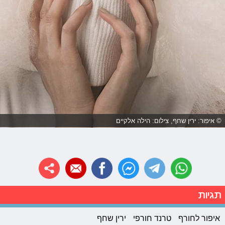
© איפור: ירין שחף, צילום: הילה אלקיים
תגיות
איפור לחורף
טרנד חורפי
ירין שחף