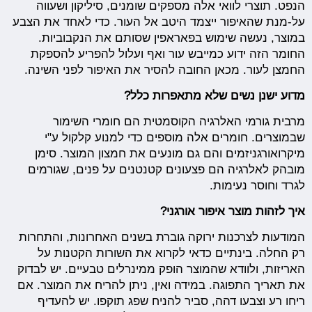
הנפט. תוצרי לוואי אלה מספקים שומנים, סיליקון ושעווה
על-מנת שהאיפור ייצמד היטב אל העור. כדי לאחד את הצבע
במוצר, נעשה שימוש בפאראפין שסותם את הנקבוביות.
החומר הזה ידוע כמייבש עור ואף ועלול להפריע להספקת
החמצן לעור. מכאן החובה להסיר את האיפור לפני השינה.
מדוע ישנן נשים שלא מתאפרות כלל?
מרבית גורמי האלרגיה הקוסמטית הם חומרי השימור
שבמוצרים. חומרים אלה מוספים כדי למנוע קלקול ע"י
מיקרואורגניזמים והם גם מונעים את חמצון המוצר. סימן
מובהק לאלרגיה הם פצעונים קטנטנים על פנים, שגורמים
לגרד וחוסר נעימות.
איך לזהות מוצר איפור אורגני?
המודעות לצרכנות ירוקה גוברת בשנים האחרונות, והתחרות
רק החלה. בינתיים כדאי לקרוא את השורות הקטנות על
האריזות, ולוודא שהמוצר הופק ממינרלים טבעיים. יש לבדוק
את תאריך התפוגה. במידה ואין, ניתן להריח את המוצר. אם
ריחו רע וצבעו דהה, סביר להניח שפג תוקפו. יש להעדיף