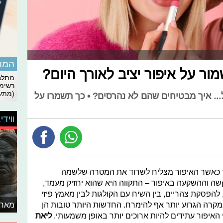
המומ
ור על איפור יציב לאורך היום?
מתלבט
רשימת
(מתעד
... איך מבטיחים שהם לא נהרסים? • כך תשמרו על
ווידי
ד כאשר האיפור מצליח לשרוד את המטרה שלשמה
שה וההשקעה באיפור – התקווה היא שהוא יחזיק מעמד,
 להפסקת צהריים, בין השיח עם הקולגות לבין מאמץ פיזי
מאחו
מקרה הגרוע יותר אף להימרח. החדשות היותר טובות הן
איפור עתידים להיות ארוכים יותר באופן משמעותי.
ליאת