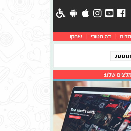
מדים
דה סטורי
שחקו
תתתת
לצים שלנו: