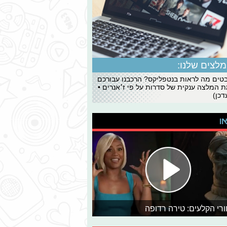
לצים שלנו:
ים מה לראות בנטפליקס? הרכבנו עבורכם
 המלצה ענקית של סדרות על פי ז׳אנרים •
כן)
או
רי הקלעים: טירה רדופה