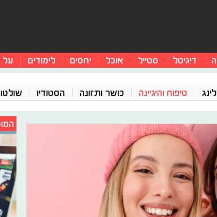
ה
דיגיטל
סטייל
אוכל
יחסים
לימודים
על 
ינג
טיפוח והיגיינה
כושר ותזונה
הסטודיו
שולטו
המומ