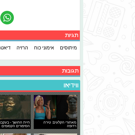
תגיות
מיתוסים
אימוני כוח
הרזיה
דיאטה
תגובות
ווידיאו
מאחורי הקלעים: טירה
חיית החושך - בעקבו
רדופה
הסיפורים הקסומים