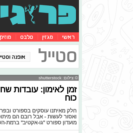
ראשי
מגזין
סלבס
מוזיק
סטייל
אופנה וסטייל
© צילום: shutterstock
זמן לאימון: עובדות שח
כוח
חלק מאיתנו עוסקים בספורט ובפרט 
ואסור לעשות - אבל רובם הם מיתוסי
מועדון ספורט "גו-אקטיב" ברמת-ה