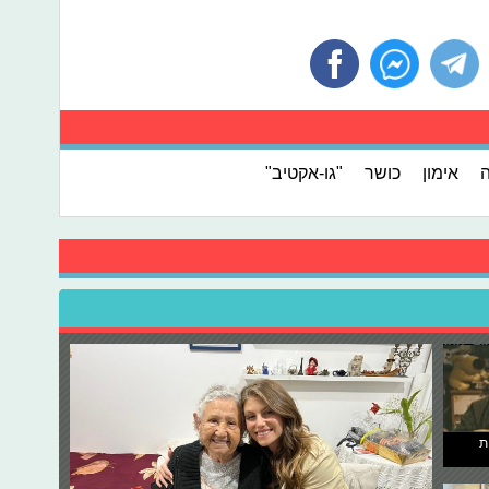
אימון
כושר
"גו-אקטיב"
ת