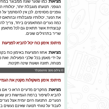
מציאות
: כמו שנער שונה ממבוגר במחשב
הגופני. תנועתו מוגבלת יותר, יכולותיו ה
גופניים מסוימים. לכן אין להסתמך על 
את הנער, יכולותיו ומגבלותיו ובהתאם 
כמה נערים המתאמנים ביחד, צריך להבי
קבוצתית אשר תתאים גם לכל מתאמן בנ
שריר בתרגילים שונים.
מיתוס:
אימון כוח יכול להביא לפציעות
מציאות
: אחוז הפציעות באימון כוח בק
על-ידי מאמן בכל שלבי הפעילות. זאת כ
מנוחה, תזונה ושעות שינה תקינות.
© צילום מסך מהטמבלר
מיתוס: אי
מון משקולות מקטין את הגמי
מציאות
: מחקרים מדעיים הראו כי אם מ
להביא לשיפור ברמת הגמישות כיוון שאנ
הנערים. התנועה היום יומית אצל נערים
לעבוד על טווחי תנועה שאינם נעשים 