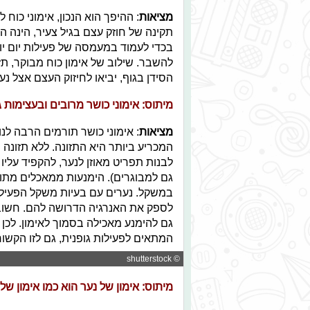
מציאות
: ההיפך הוא הנכון, אימוני כו
תקינה של חוזק עצם בגיל צעיר, הינה 
בכדי לעמוד במעמסה של פעילות יום יו
הסידן בגוף, יביאו לחיזוק העצם אצל נע
מיתוס: אימוני כושר מרובים ובעצימות 
מציאות
: אימוני כושר תורמים הרבה לנ
המכריע ביותר היא התזונה. ללא תזונה 
לבנות תפריט מאוזן לנער, להקפיד עליו
גם למבוגרים). הימנעות ממאכלים מתו
במשקל. נערים עם בעיות משקל הפעילים
לספק את האנרגיה הדרושה להם. חשוב ל
גם להימנע מאכילה בסמוך לאימון. לכן 
המתאים לפעילות גופנית, גם לזו הקשו
© shutterstock
מיתוס: אימון של נער הוא כמו אימון של