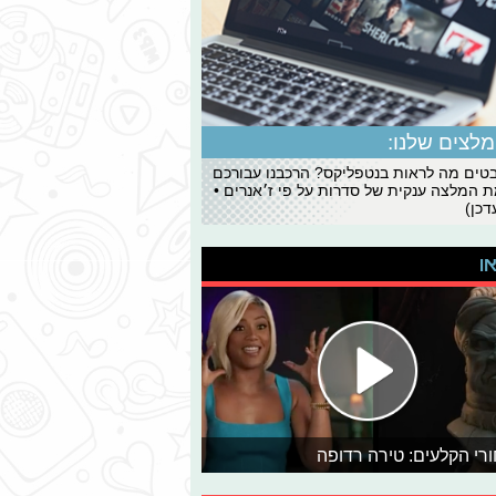
לצים שלנו:
ים מה לראות בנטפליקס? הרכבנו עבורכם
 המלצה ענקית של סדרות על פי ז׳אנרים •
כן)
או
רי הקלעים: טירה רדופה