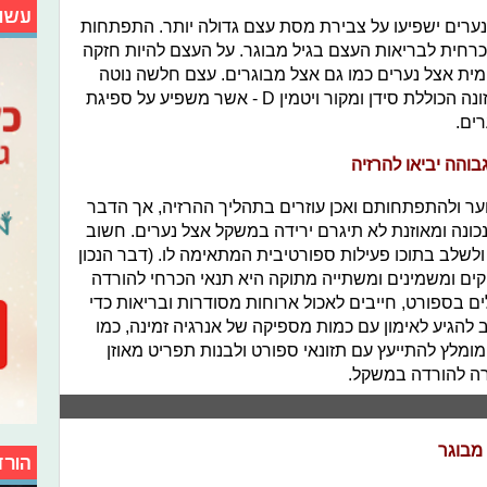
עשו
ח לנערים ישפיעו על צבירת מסת עצם גדולה יותר. התפתחות
הכרחית לבריאות העצם בגיל מבוגר. על העצם להיות חזקה
מית אצל נערים כמו גם אצל מבוגרים. עצם חלשה נוטה
להשבר. שילוב של אימון כוח מבוקר, תזונה הכוללת סידן ומקור ויטמין D - אשר משפיע על ספיגת
רים.
גבוהה יביאו להרזיה
וער ולהתפתחותם ואכן עוזרים בתהליך ההרזיה, אך הדבר
נכונה ומאוזנת לא תיגרם ירידה במשקל אצל נערים. חשוב
 ולשלב בתוכו פעילות ספורטיבית המתאימה לו. (דבר הנכון
קים ומשמינים ומשתייה מתוקה היא תנאי הכרחי להורדה
 בספורט, חייבים לאכול ארוחות מסודרות ובריאות כדי
הגיע לאימון עם כמות מספיקה של אנרגיה זמינה, כמו
מומלץ להתייעץ עם תזונאי ספורט ולבנות תפריט מאוזן
רה להורדה במשקל.
 מבוגר
הורד