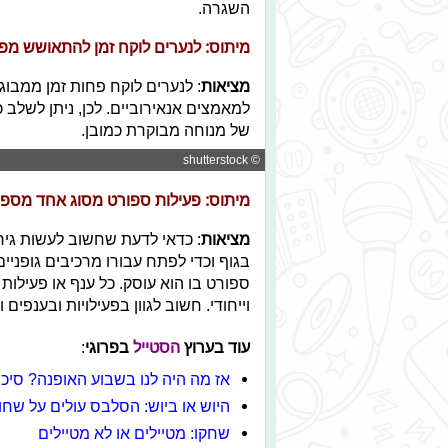
השגרה.
מיתוס: לנערים לוקח זמן להתאושש מפע
מציאות
: לנערים לוקח פחות זמן ממבוג
למאמצים אנאירוביים. לכן, ניתן לשלב כ
של מנוחה מבוקרת כמובן.
© shutterstock
מיתוס:
פעילות ספורט מסוג אחד מספי
מציאות
: כדאי לדעת שחשוב לעשות גירוי
בגוף וכדי לפתח עבורו מרכיבים גופני
ספורט בו הוא עוסק. כל ענף או פעילו
וייחודי. חשוב לגוון בפעילויות ובענפי
עוד בערוץ
הסטייל
בפרוגי
:
אז מה היה לנו בשבוע האופנה? סיכו
היוש או ביוש: הסלבס עולים על שחו
שחקו: מטיילים או לא מטיילים