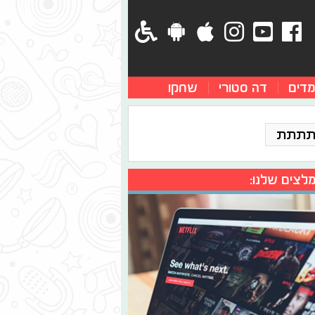
מדים
דה סטורי
שחקו
תתתת
לצים שלנו: