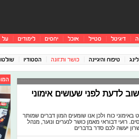
ה
דיגיטל
סטייל
אוכל
יחסים
לימודים
על 
ינג
טיפוח והיגיינה
כושר ותזונה
הסטודיו
שולטו
המומ
שוב לדעת לפני שעושים אימוני
באימוני כוח ולכן אנו שומעים המון דברים שמותר
ם. רועי דבוראי מאמן כושר לנערים ונוער, מנהל
שרון יעשה לכם סדר בדברים