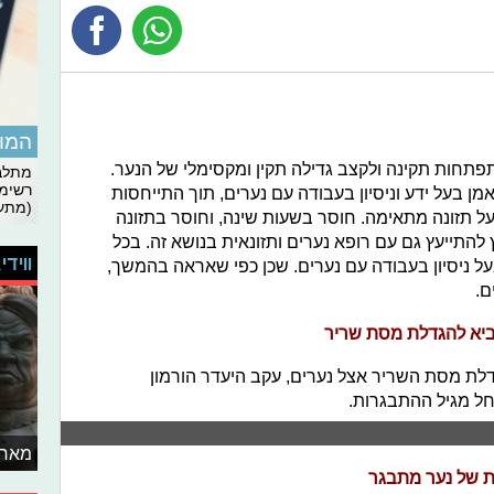
המומ
תפתחות תקינה ולקצב גדילה תקין ומקסימלי של הנער.
מתלבט
רשימת
ן בעל ידע וניסיון בעבודה עם נערים, תוך התייחסות
(מתעד
על תזונה מתאימה. חוסר בשעות שינה, וחוסר בתזונה
ץ להתייעץ גם עם רופא נערים ותזונאית בנושא זה. בכל
ווידי
 ניסיון בעבודה עם נערים. שכן כפי שאראה בהמשך,
ם.
יביא להגדלת מסת שריר
הגדלת מסת השריר אצל נערים, עקב היעדר הורמון
ל מגיל ההתבגרות.
מאחו
ות של נער מתבגר