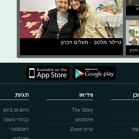
ת
טיילור מלכוב - מעלים זיכרון
זיכרון
כן
ווידיאו
תגיות
The Story
היוש או ביוש
אינסטוש
נבחרי השנה
רשת
ערוץ Zoom
דאנסטורי
סוי לונה