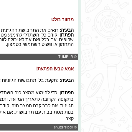
מחזור בולט
הבעיה
: רואים את התחבושת ההגיינית
הפתרון
: קודם כל, השתדלי להימנע מטיי
שקופים. אם בכל זאת את לא יכולה לוו
התחתון או פשוט השתמשי בטמפון.
© TUMBLR
אמא טבע! הפתעת!
הבעיה
: נתקעת בלי תחבושות הגיוניות 
הפתרון
: כדי להימנע ממצב כזה השתדל
בתקופה הקרובה לתאריך המיועד, ותמי
הגיינית. אם כבר קרה המצב הזה, קודם כ
בנות מסתובבות עם תחבושות, אם את ב
קצר.
© shutterstock