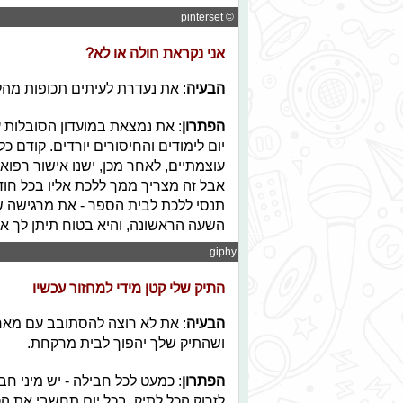
© pinterset
אני נקראת חולה או לא?
הבעיה
: את נעדרת לעיתים תכופות מהל
הפתרון
: את נמצאת במועדון הסובלות
יום לימודים והחיסורים יורדים. קודם 
עוצמתיים, לאחר מכן, ישנו אישור רפואי
אבל זה מצריך ממך ללכת אליו בכל חוד
תנסי ללכת לבית הספר - את מרגישה 
השעה הראשונה, והיא בטוח תיתן לך אי
© giphy
התיק שלי קטן מידי למחזור עכשיו
הבעיה
: את לא רוצה להסתובב עם מארז
ושהתיק שלך יהפוך לבית מרקחת.
הפתרון
: כמעט לכל חבילה - יש מיני 
לזרוק הכל לתיק, בכל יום תחשבי את ה