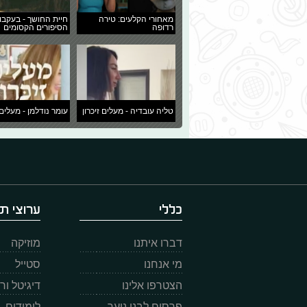
מאחורי הקלעים: טירה
חיית החושך - בעקבו
רדופה
הסיפורים הקסומים
טליה עובדיה - מעלים זיכרון
עומר נודלמן - מעלים 
כללי
ערוצי תו
דברו איתנו
מוזיקה
מי אנחנו
סטייל
הצטרפו אלינו
דיגיטל ו
פרסום לבני נוער
לימודים