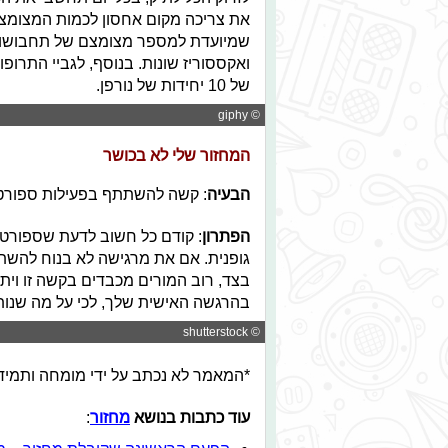
את צריכה מקום אחסון לכמות המצומצת
שמיועדת למספר מצומצם של תחבושות,
ואקססוריז שונות. בנוסף, לגביי התרופו
של 10 יחידות של נורפן.
© giphy
המחזור שלי לא בכושר
הבעיה
: קשה להשתתף בפעילות ספורטי
הפתרון
: קודם כל חשוב לדעת שספורט 
גופנית. אם את מרגישה לא בנוח להש
בצד, רוב המורים מכבדים בקשה זו ויתנ
בהרגשה האישית שלך, לכי על מה שנותן 
© shutterstock
*המאמר לא נכתב על ידי מומחה ותמיד 
עוד כתבות בנושא
מחזור
: