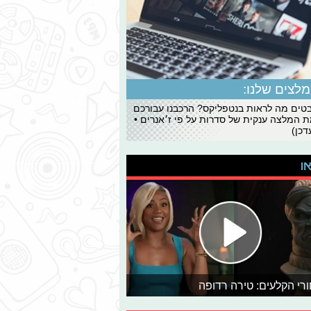
לצים שלנו:
ים מה לראות בנטפליקס? הרכבנו עבורכם
 המלצה ענקית של סדרות על פי ז׳אנרים •
כן)
או
רי הקלעים: טירה רדופה