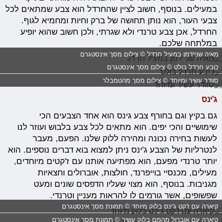
במעילים. בנוסף, חשוב לציין שהחרדל הוא צבע שמתאים לכל
צבעי העור, הוא נותן תחושה של ברק וחיות ומחמיא לגוף.
החרדל, אכן צבע טרנדי ולא שגרתי, ולכן חשוב שהוא יופיע
במלתחה שלכם.
מאיה שניידמן במעיל חרדל © צילום מסך אינסטגרם
כובע חרדל בולט © צילום מסך אינסטגרם
סוודר עשיר ומיוחד © צילום מסך מהטמבלר
ג'ינס
גם בקיץ וגם בחורף צבע גינס הוא אחד הצבעים הכי
שימושיים והכי יפים. הוא מתאים לכל צבע בלבוש ועוזר לנו
לעשות בחירה נכונה ומהירה ללוק שלנו. הפעם, מעבר
לנטרליות של הצבע ג'ינס ניתן למצוא בוא דברים נוספים. הוא
יותר טרנדי מפעם, הוא מפתיעה אותנו עם ז'קטים מיוחדים,
מעילים, מכנסיי בוייפרנד, חולצות, אוברולים וחצאיות
מגניבות. בנוסף, הוא מצוי שעליו הדפסים שונים ומעט
שפשופים, אשר גורמים לו להראות מעניין וטרנדי.
קיארה עם ז'קט ג'ינס בלוק מיוחד © תמונת מסך אינסטגרם
קיארה עם אוברול מהמם בלוק עשיר © תמונת מסך אינסטגרם