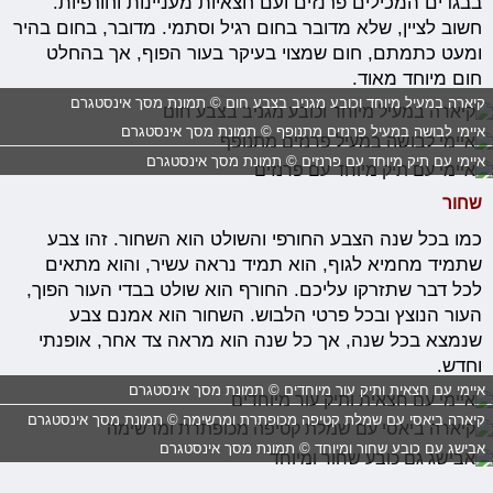
בבגדים המכילים פרנזים ועם חצאיות מעניינות וחורפיות.
חשוב לציין, שלא מדובר בחום רגיל וסתמי. מדובר, בחום בהיר
ומעט כתמתם, חום שמצוי בעיקר בעור הפוף, אך בהחלט
חום מיוחד מאוד.
קיארה במעיל מיוחד וכובע מגניב בצבע חום © תמונת מסך אינסטגרם
איימי לבושה במעיל פרנזים מתנופף © תמונת מסך אינסטגרם
איימי עם תיק מיוחד עם פרנזים © תמונת מסך אינסטגרם
שחור
כמו בכל שנה הצבע החורפי והשולט הוא השחור. זהו צבע
שתמיד מחמיא לגוף, הוא תמיד נראה עשיר, והוא מתאים
לכל דבר שתזרקו עליכם. החורף הוא שולט בבדי העור הפוך,
העור הנוצץ ובכל פרטי הלבוש. השחור הוא אמנם צבע
שנמצא בכל שנה, אך כל שנה הוא מראה צד אחר, אופנתי
וחדש.
איימי עם חצאית ותיק עור מיוחדים © תמונת מסך אינסטגרם
קיארה ביאסי עם שמלת קטיפה מכופתרת ומרשימה © תמונת מסך אינסטגרם
אבישג עם כובע שחור ומיוחד © תמונת מסך אינסטגרם