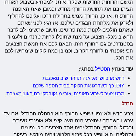
הגשם והרוחות החדשות שפקדו אותנו למפתיע בשבוע האחרון
הציתו בנו את תחושת החורף מחדש וכמובן שאת האופנה
החורפית. אז כן, החורף ממש בתחילת דרכו ועליכם להחליף
ולארגן את מלתחת הבגדים שלכם. אז רגע לפני שאתם
שאתם הולכים לקנות כמה פריטים, חשוב שתשימו לב לדבר
החשוב מכל- הצבע. על מנת שתוכלו להיות טרנדיים ולעמוד
בסטנדרטים גם החורף הזה, הבאנו לכם את חמשת הצבעים
הכי אופנתיים לחורף הקרוב, וכמובן כמה לוקים שימחישו לכם
את הכל.
עוד בערוץ
הסטייל
בפרוגי
:
היוש או ביוש: אליאנה תדהר שוב מאכזבת
DIY: כך תשדרגו את הלוקר בבית הספר שלכם
מבט צעיר לשבוע האופנה: אורי מינקובסקי בת ה/14 מעצבת
חרדל
צבע חדש ולא צפוי שיופיע החורף הוא בהחלט החרדל. אם עד
עכשיו חשבתם שהצבע הזה מעט קיצי ולא אופנתי טעיתם
ובגדול! החורף, החרדל יהיה אחד הצבעים הכי נפוצים
וסמליים. הוא יופיע בכל פרטי הלבוש ויהיה מודגש בעיקר