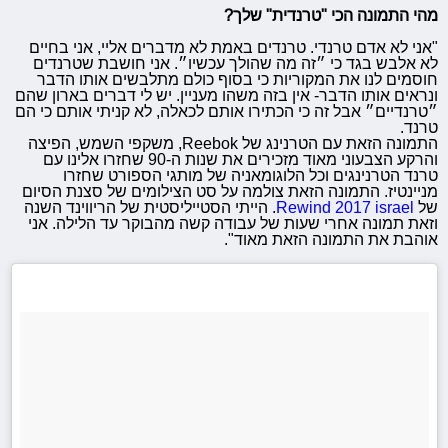
מהי התמונה הכי "טרנדית" שלך?
"אני לא אדם טרנדי. טרנדים באמת לא מדברים אליי, אני בחיים
לא אלבש בגד כי ״זה מה שהולך עכשיו״. אני חושבת שטרנדים
חוסמים לנו את המקוריות כי בסוף כולם מתלבשים אותו הדבר
ונראים אותו הדבר- אין בזה משהו מעניין. יש לי דברים בארון שהם
״טרנדיים״ אבל זה כי הכתירו אותם לכאלה, לא קניתי אותם כי הם
טרנד.
התמונה הזאת עם הטרנינג של Reebok, משקפי השמש, הפיצה
והרקע הצבעוני מאוד מזכירים את שנות ה-90 שחזרו אלינו עם
טרנד הטרנינגים וכל הלוגומאניה של מותגי הספורט שחזרו
מניינטיז. התמונה הזאת צולמה על סט הצילומים של סצנת הסיום
של
Rewind 2017 israel
. הייתי הסטייליסטית של הריווינד השנה
וזאת תמונה אחרי שעות של עבודה קשה מהבוקר עד הלילה. אני
אוהבת את התמונה הזאת מאוד".