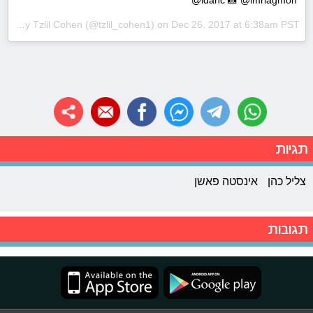
A post shared by
Tzlil Cohen
(@tzlil_cohen1) on
Dec 26, 2017 at 6:38am PST
תגיות
צליל כהן
אינסטה פאשן
תגובות