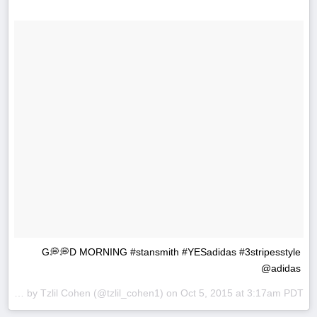
G💭💭D MORNING #stansmith #YESadidas #3stripesstyle
@adidas
A post shared by
Tzlil Cohen
(@tzlil_cohen1) on
Oct 5, 2015 at 3:17am PDT