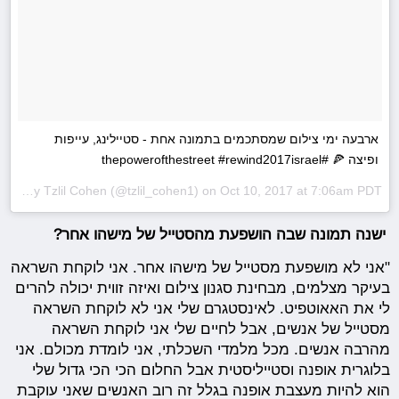
ארבעה ימי צילום שמסתכמים בתמונה אחת - סטיילינג, עייפות
ופיצה 🍕 #thepowerofthestreet #rewind2017israel
A post shared by
Tzlil Cohen
(@tzlil_cohen1) on
Oct 10, 2017 at 7:06am PDT
ישנה תמונה שבה הושפעת מהסטייל של מישהו אחר
?
"אני לא מושפעת מסטייל של מישהו אחר. אני לוקחת השראה
בעיקר מצלמים, מבחינת סגנון צילום ואיזה זווית יכולה להרים
לי את האאוטפיט. לאינסטגרם שלי אני לא לוקחת השראה
מסטייל של אנשים, אבל לחיים שלי אני לוקחת השראה
מהרבה אנשים. מכל מלמדי השכלתי, אני לומדת מכולם. אני
בלוגרית אופנה וסטייליסטית אבל החלום הכי הכי גדול שלי
הוא להיות מעצבת אופנה בגלל זה רוב האנשים שאני עוקבת