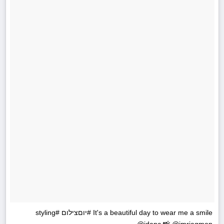
It's a beautiful day to wear me a smile #יוםצילום #styling
@idanc 📸 @imriagmon