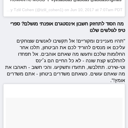
A post shared by
Tzlil Cohen
(@tzlil_cohen1) on
Jun 10, 2017 at 7:07am PDT
מה הסוד לתחזוק חשבון אינסטגרם אופנתי מושלם? ספרי
טיפ לגולשים שלנו
"תהיו מעניינים ומקוריים! אל תקשיבו לאנשים שצוחקים
עליכם או מנסים להוריד לכם את הביטחון, תלכו אחר
החלומות שלכם ותעשו מה שאתם אוהבים. אל תפחדו
להתלבש קצת שונה - לא כל החיים הם ג׳ינס
וטי-שירט. תתלבשו, תתעדו ותשקיעו. והכי חשוב - תאהבו את
מה שאתם עושים. כשאתם משדרים ביטחון - אתם משדרים
אומץ!".