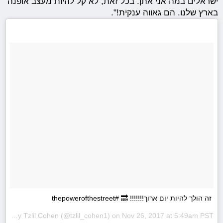
ישראלים במה אני אתן. בכל זאת, לא קל להיות מעצב אופנה
בארץ שלנו. הם גאווה ענקית!".
זה הולך להיות יום ארוך!!!!!!! 🔜 #thepowerofthestreet
A post shared by
Tzlil Cohen
(@tzlil_cohen1) on
Nov 26, 2017 at 5:49am PST