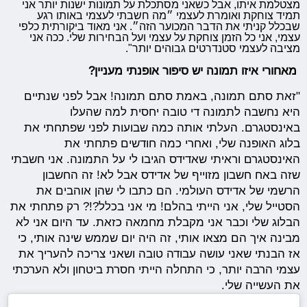
מצטלמת איתו, אבל כשאני מסתכלת על תמונות ישנות יותר אני
תמיד צוחקת ואומרת לעצמי ״מה חשבתי לעצמי באותו רגע
שבכלל קניתי את הדבר המכוער הזה״. אני מאוד ביקורתית כלפי
עצמי, אני כל הזמן צוחקת על עצמי ועל הבחירות שלי. ככה אני
מציבה לעצמי סטנדרטים גבוהים יותר".
מאחורי איזו תמונה יש סיפור אופנתי מעניין?
"זאת סתם תמונה, באמת סתם תמונה! אבל לפני שנתיים
היא נחשבה לתמונה די טובה יחסית למה שהעלו
באינסטגרם. העלתי אותה כמה שבועות לפני שפתחתי את
בלוג האופנה שלי, ואחרי כמה חודשים פתחתי את
האינסטגרם וראיתי שאדידס הגיבו לי על התמונה. אני חשבתי
שזה באח חשבון מזוייף של אדידס אבל לא! זה החשבון
הרשמי של אדידס העולמי. הם כתבו לי שהן אוהבים את
הסטייל שלי, אני הייתי בהלם! מי אני בכלל?!? רק פתחתי את
הבלוג שלי וכבר אני מקבלת מחמאה כזאת. עד היום אני לא
מבינה איך הם מצאו אותי, זה היה יום שממש שינה אותי, כי
אז הבנתי שאני עושה עבודה טובה ושאני צריכה להעריך את
עצמי הרבה יותר, כי התחלה הייתי חסרת ביטחון ולא הערכתי
את העשייה שלי.