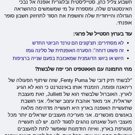
השבוע צליל כהן, סטייליסטית ובלוגרית אופנה אל נבכי
האינסטגרם שלה, ומספרת על מי שמשמשים כההשראה
הגדולה והייחודית שלה וחושפת את הסוד לתחזוק חשבון סופר
אופנתי.
עוד בערוץ הסטייל של פרוגי:
לא מסתירים: חצ'קונים הם טרנד הביוטי החדש
זה פשוט דוחה": הסערה האופנתית של סלינה גומז
היוש או ביוש: הדוגמנית שמאכזבת בפעם שנייה ברציפות
מהי התמונה עם האאוטפיט הכי יפה שלבשת?
"לבשתי תיק דובי של Fenty Puma, שזה שיתוף הפעולה של
ריהאנה ופומה, הזמנתי אותו באינטרנט כי הוא לא הגיע
לארץ. האוברול שלבשתי הוא של Julliett, זאת מעצבת
ישראלית, אני מאוד אוהבת עיצוב ישראלי. אני חושבת
שתעשיית האופנה בארץ היא תעשייה מדהימה מלאה
באנשים מוכשרים. אני מעריכה מעצבים ישראלים יותר מכל
מעצבי העל שאנחנו נוהגים לסגוד להם. יש לנו תעשייה
מטורפת בארץ, ואיזה הזדמנות שאפשר לתת למעצבים