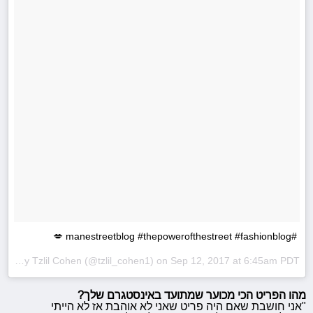
#manestreetblog #thepowerofthestreet #fashionblog 💋
A post shared by
Tzlil Cohen
(@tzlil_cohen1) on
Sep 12, 2017 at 6:45am PDT
מהו הפריט הכי מכוער שמתועד באינסטגרם שלך?
"אני חושבת שאם היה פריט שאני לא אוהבת אז לא הייתי