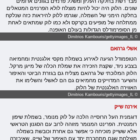
מבד רשת בחלקה העליון ומשלל פרנזים בגוונים אדומים
שונים. הלוק היה יכול להיות מוצלח לולא הפרנזים המטאלים
בחלקה הימני של השמלה, שגרמו ללוק להיראות כזה שנלקח
ממתלחה של מופיעים בקרקס ולא כמו לוק שמתאים לאחת
מן הסופרמודלס הגדולות בעולם האופנה.
© Dimitrios Kambouris/gettyimages_IL
אשלי גרהאם
הטופמודל הגיעה לאירוע בשמלת מקסי אלגנטית ומחמיאה
בצבע ניוד, שקצת הזכירה את שמלת הכלה של מייגן מרקל.
הלוק המלוכתי של גרהאם מצליח גם בגזרת הביוטי והאיפור
והשיער המדוייקים מחמיאים גם הם לאשלי והשלימו את
האווירה האלגנטית של הלוק.
© Dimitrios Kambouris/gettyimages_IL
אירנה שייק
דוגמנית העל הרוסייה הלכה על לוק מנומר, בשמלת שיפון
רומנטית. הפרינט המנומר מזוהה לרוב עם הסגנון הטראשי
אלא ששייק מוכיחה כי אפשר גם אחרת וכובשת בשמלה
מוצלחת שגם מתחברת יחד עם האיפור של שייק, שאיבזרה