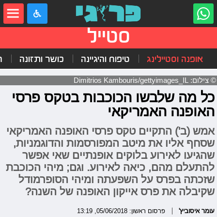
סטייל
אופנה וסטיילינג
טיפוח והיגיינה
כושר ותזונה
ה
© צילום: Dimitrios Kambouris/gettyimages_IL
כל מה שלבשו הכוכבות בטקס פרסי
האופנה האמריקאי
אמש (ב') התקיים טקס פרסי האופנה האמריקאי
שסחף אליו את מיטב המפורסמות והדוגמניות,
שהגיעו לאירוע בלוקים אופנתיים שאי אפשר
להתעלם מהם, כיאה לאירוע. וגם; מיהי הכוכבת
שזכתה בפרס על השפעתה ומיהי הסופרמודל
שקיבלה את פרס אייקון האופנה של השנה?
עומר איסוביץ'
פרסום ראשון: 05/06/2018, 13:19