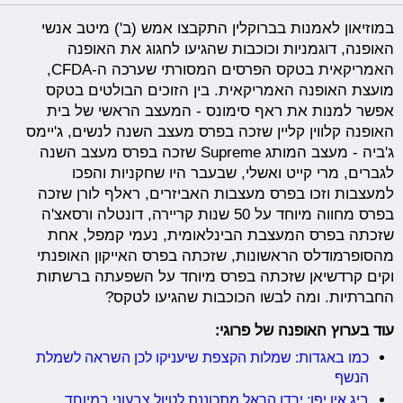
במוזיאון לאמנות בברוקלין התקבצו אמש (ב') מיטב אנשי
האופנה, דוגמניות וכוכבות שהגיעו לחגוג את האופנה
האמריקאית בטקס הפרסים המסורתי שערכה ה-CFDA,
מועצת האופנה האמריקאית. בין הזוכים הבולטים בטקס
אפשר למנות את ראף סימונס - המעצב הראשי של בית
האופנה קלווין קליין שזכה בפרס מעצב השנה לנשים, ג'יימס
ג'ביה - מעצב המותג Supreme שזכה בפרס מעצב השנה
לגברים, מרי קייט ואשלי, שבעבר היו שחקניות והפכו
למעצבות וזכו בפרס מעצבות האביזרים, ראלף לורן שזכה
בפרס מחווה מיוחד על 50 שנות קריירה, דונטלה ורסאצ'ה
שזכתה בפרס המעצבת הבינלאומית, נעמי קמפל, אחת
מהסופרמודלס הראשונות, שזכתה בפרס האייקון האופנתי
וקים קרדשיאן שזכתה בפרס מיוחד על השפעתה ברשתות
החברתיות. ומה לבשו הכוכבות שהגיעו לטקס?
עוד בערוץ האופנה של פרוגי:
כמו באגדות: שמלות הקצפת שיעניקו לכן השראה לשמלת
הנשף
ביג אין יפן: ירדן הראל מתכוננת לטיול צבעוני במיוחד