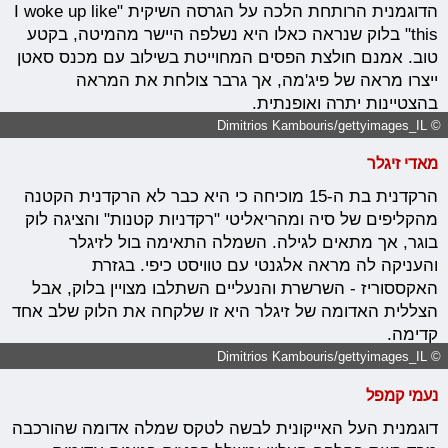
הדוגמנית הרותחת הלכה על הגרסה השיקית "I woke up like
this" בלוק שנראה כאלו היא נשלפה היישר מהמיטה, בקטע
טוב. אמנם חולצת הפסים המחוייטת בשילוב עם מכנס סאטן
ייצרו מראה של פיג'מה, אך גרבר צולחת את המראה
בהצטיינות יתרה ואופנתית.
© Dimitrios Kambouris/gettyimages_IL
מאדי זיגלר
הרקדנית בת ה-15 מוכיחה כי היא כבר לא הרקדנית הקטנה
מהקליפים של סיה ומהריאליטי "רקדניות קטנות" והציגה לוק
בוגר, אך מתאים לגילה. השמלה התאימה בול לזיגלר
והעניקה לה מראה אלגנטי עם טוויסט כיפי. בגזרת
האקססוריז - השרשרת והנעליים השתלבו מצויין בלוק, אבל
הצללית האדומה של זיגלר היא זו שלקחה את הלוק שלב אחד
קדימה.
© Dimitrios Kambouris/gettyimages_IL
נעמי קמפל
דוגמנית העל האייקונית לבשה לטקס שמלה אדומה שהורכבה