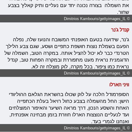
את השמלה בצורה נכונה יחד עם נעליים ותיק קאלץ' בצבע
שחור.
© Dimitrios Kambouris/gettyimages_IL
קנדל ג'נר
ג'נר, שידועה בטעם האופנתי המשובח והנועז שלה, נפלה
הפעם בשמלת נוצות חושפת כתפיים ושסע, שגם צבע הלילך
הטרנדי כבר לא יכול להציל אותה. במקרה הטוב, השמלה של
הדוגמנית נראית מעט מתפוררת ובמקרה הפחות טוב, קנדל
נראית כמו ציפור. בכל מקרה, לוק מוצלח זה לא.
© Dimitrios Kambouris/gettyimages_IL
וויני הארלו
הסופרמודל הלכה על לוק שכולו בהשראת הגלאם ההוליוודי
הישן: החל מהשמלה בצבע כחול רויאל בעלת הכתפייה
האחת והשסע הנכון, דרך מראה השיער והאיפור המוצלחים
ועד לנעליים הנוצצות הארלו חוזרת בזמן מבחינה אופנתית,
ואנחנו לגמרי בעד.
© Dimitrios Kambouris/gettyimages_IL