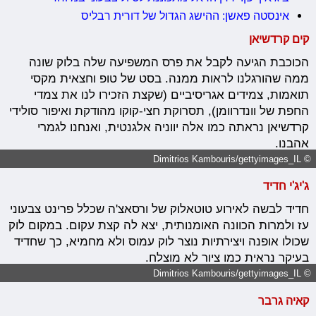
אינסטה פאשן: ההישג הגדול של דורית רבליס
קים קרדשיאן
הכוכבת הגיעה לקבל את פרס המשפיעה שלה בלוק שונה
ממה שהורגלנו לראות ממנה. בסט של טופ וחצאית מקסי
תואמות, צמידים אגריסיביים (שקצת הזכירו לנו את צמדי
החפת של וונדרוומן), תסרוקת חצי-קוקו מהודקת ואיפור סולידי
קרדשיאן נראתה כמו אלה יווניה אלגנטית, ואנחנו לגמרי
אהבנו.
© Dimitrios Kambouris/gettyimages_IL
ג'יג'י חדיד
חדיד לבשה לאירוע טוטאלוק של ורסאצ'ה שכלל פרינט צבעוני
עז ולמרות הכוונה האומנותית, יצא לה קצת עקום. במקום לוק
שכולו אופנה ויצירתיות נוצר לוק עמוס ולא מחמיא, כך שחדיד
בעיקר נראית כמו ציור לא מוצלח.
© Dimitrios Kambouris/gettyimages_IL
קאיה גרבר