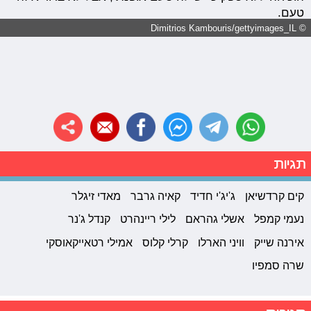
טעם.
© Dimitrios Kambouris/gettyimages_IL
תגיות
קים קרדשיאן
ג'יג'י חדיד
קאיה גרבר
מאדי זיגלר
נעמי קמפל
אשלי גהראם
לילי ריינהרט
קנדל ג'נר
אירנה שייק
וויני הארלו
קרלי קלוס
אמילי רטאייקאוסקי
שרה סמפיו