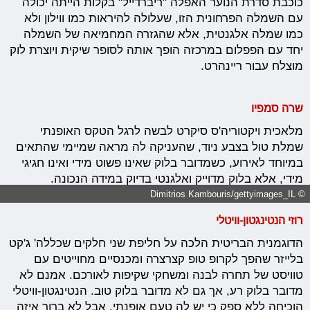
כוכבת סדרת הנוער האפלה "ריברדייל" בקלות הייתה יכולה
עם השמלה הפרחונית הזו, שעלולה להיראות כמו ווילון ולא
כמו שמלה אלגנטית, אלא שהגזרה המחמיאה של השמלה
יחד עם הפפלום במרכזה הופך אותה לסופר שיקית ויוצרת לוק
מוצלח עבור ריינהרט.
שרה סמפיו
מלאכית ויקטוריה'ס סיקרט לבשה לרגל הטקס האופנתי
שמלת טול בצבע ניוד, שהעניקה לה מראה שמיימי שהתאים
במיוחד לאירוע, כשמדובר בלוק שאינו פשוט מידי ואינו חגיגי
מידי, אלא בלוק מדוייק ואלגנטי בדיוק במידה הנכונה.
© Dimitrios Kambouris/gettyimages_IL
רוזי הנטינגטון-וויטלי
הדוגמנית הבריטית הלכה על חליפת שני חלקים שכללה' ג'קט
בלייזר שהפך לקרופ טופ קצרצרה ומכנסיים מחוייטים עם
טוויסט של תחרה לבנה ומשחקי שקיפות לאורכם. אמנם לא
מדובר בלוק רע, אך גם לא מדובר בלוק טוב. הנטינגטון-וויטלי
הוכיחה ללא ספק כי יש לה טעם אופנתי, אבל לא ברור איזה