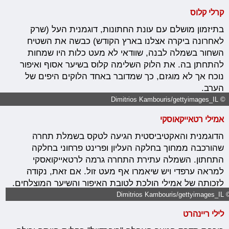
קרלי קלוס
בתיזמון מושלם עם עונת החתונות, דוגמנית העל (שרק
לאחרונה ביקרה אצלנו בארץ הקודש) כבשה את השטיח
השחור בשמלה לבנה, שוודאי לא מעט כלות היו שמחות
להתחתן בה. את הלוק השלימה קלוס בשיער אסוף ואיפור
נוכח אך לא מוגזם, כך שמדובר באחד הלוקים היפים של
הערב.
© Dimitrios Kambouris/gettyimages_IL
אמילי רטאייקאוסקי
הדוגמנית והאקטיביסטית הגיעה לטקס בשמלת תחרה
שהורכבה ממחוך בחלקה העליון ופרינט פרחוני בחלקה
התחתון. השמלה עתירת התחרה גרמה לרטאייקואסקי
למראה ערפדי ויש שיאמרו אף מעט זול. אם זאת, נקודה
לזכותה של אמילי הולכת לטובת האיפור והשיער המוצלחים.
© Dimitrios Kambouris/getty
לילי ריינהרט