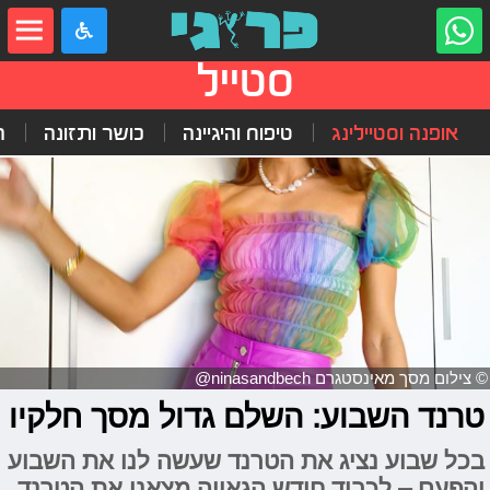
סטייל
אופנה וסטיילינג
טיפוח והיגיינה
כושר ותזונה
ה
© צילום מסך מאינסטגרם ninasandbech@
טרנד השבוע: השלם גדול מסך חלקיו
בכל שבוע נציג את הטרנד שעשה לנו את השבוע
והפעם – לכבוד חודש הגאווה מצאנו את הטרנד