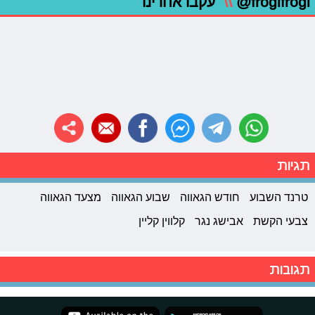
@frogifrogi
\\
עקבו אחרינו
תגיות
טרנד השבוע
חודש הגאווה
שבוע הגאווה
מצעד הגאווה
צבעי הקשת
אבישג נגר
קלווין קליין
תגובות