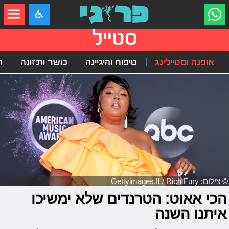
סטייל
אופנה וסטיילינג
טיפוח והיגיינה
כושר ותזונה
ה
© צילום: Gettyimages.IL/ Rich Fury
הכי אאוט: הטרנדים שלא ימשיכו
איתנו השנה