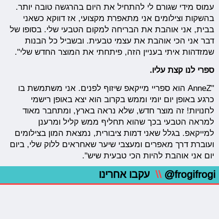
עמוס מידי שגורם לי להתחיל את היום בהרגשה טובה יותר.
בהשקות וצילומים אני מתאפרת מקצועי, אז דווקא כשאני
בבית, אני אוהבת את הבריחה למקום הטבעי שלי. בסופו של
דבר אני הכי אוהבת את עצמי טבעית. ובשביל כל הבנות
שמזדהות איתי בעניין הזה, פיתחתי את המוצר החדש שלי".
ספרי לנו קצת עליו.
"AnneZ הוא ספריי מייקאפ שיזוף לפנים. אני משתמשת בו
כרגע באופן יום יומי וממש בקרוב הוא יצא באופן רישמי
לחנויות! זה מוצר חדש, שלא נראה בארץ, ומתחבר מאוד
למראה הטבעי בכך שהוא תחליף ממש קליל ומרענן
למייקאפ. בגלל שאני דמות ציבורית, נמצאת המון בצילומים
ועוברת דרך מאפרים ומעצבי שיער שאחראים ללוק שלי, ביום
יום אני אוהבת להיות הכי טבעית שיש".
@frogifrogi
\\
עקבו אחרינו