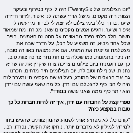
"יום הצילומים של TwentySix! היה לי כיף בטירוף ובעיקר
הצוות היה מקסים, מישל אדרי עשתה לנו איפור, לידור חדידה
שיער. בדרך כלל בימי צילום לא יוצא לי לבחור מי יעשה לי
איפור ושיער, והגיעו אנשים מקסימים שאני מכירה. מה שמאוד
חשוב וחלק בלתי נפרד מהאווירה על הסט זה האנשים, הוייב
שכל אחד מביא, זה משפיע על הכל, על הדרך שבה את
מצטלמת ומייצגת את המותג. אם את נמצאת באווירה טובה,
זה ניכר בתמונות. כמו שכלה ביום חתונתה צריכה צוות טוב,
כך גם דוגמנית ביום צילומים צריכה צוות שיקרין את זה שהיא
נהנית, שכיף לה וטוב לה. יום הצילומים היה מדהים, הכרנו
גם את הבעלים של המותג, בעל ואישה מקסימים! ומעבר לזה
היה לי הכי כיף להצטלם עם ירדן, כל מה שאני עושה עם ירדן
הוא יותר כיף ממה שאני עושה בנפרד".
ספרי קצת על החברות עם ירדן, איך זה להיות חברות כל כך
טובות במקצוע כזה?
"קודם כל, לא מפתיע אותי לשמוע שהמון צוותים שהגיעו ביחד
למירוץ למיליון לא מדברים יותר. ניתקו את הקשר, נפרדו, רבו.