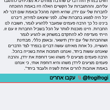
חווים במרוץ הזה דברים שהרבה צוותים לא מצליחים להתגבר
עליהם, וההתגברות על הקשיים האלה היו באמת ההוכחה
לחברות שלי עם ירדן, שהיא חזקה מהכל ובאמת שום דבר לא
יכל היה לפגוע בחברות שלנו. לפני שיצאנו למירוץ, דיברנו
בינינו כל כך הרבה פעמים שמעבר ללהגיע לגמר, חשובה לנו
החברות. היינו מוכנות לוותר על הכל בשביל החברות זו עם זו.
הייתי מעדיפה לא להתקדם במשחק או להגיע לגמר
ושהחברות שלי עם ירדן תישאר. ובאופן כללי, מבחינת
העשייה, כל אחת מאיתנו עושה דברים בנפרד לצד הדברים
שאנחנו עושות ביחד, ואנחנו תומכות אחת בשנייה בהכל.
הרבה פעמים מציעים לי משהו ואני דוחפת את ירדן, והרבה
פעמים מציעים לירדן משהו והיא דוחפת אותי, כי אנחנו
באמת אוהבות להרים אחת לשניה ולעבוד ביחד".
@frogifrogi
\\
עקבו אחרינו