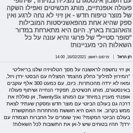
עם חשבון אינסטגרם מצליח במיוחד, שיתופי
פעולה אופנתיים, מותג תכשיטים ואפילו השקה
של מוצר טיפוח חדש - אן זיוי לא נחה לרגע ואין
ספק שהיא אחת מהפאשניסטות המובילות
והאהובות בארץ. היום היא מתארחת במדור
"סופר סטייל" של פרוגי והיא עונה על כל
השאלות הכי מעניינות!
רון הראל
פרסום ראשון: 16/02/2021, 14:00
אן זיוי נחשפה לראשונה על מסך הטלוויזיה שלנו בריאליטי
"המירוץ למיליון" כחלק מהצמד המצליח עם הבסטי ירדן ויזל,
ומאז לא ירדה מהכותרות. כיום, עם כמעט 300 אלף עוקבים
באינסטגרם, מותג תכשיטים, תפקידי הנחייה ושיתוף פעולה
אופנתי מעניין במיוחד עם המותג TwentySix, אן סוללת את
דרכה גם בעולם הביוטי עם מוצר חדש ומסקרן שעתיד לצאת
ממש בקרוב. אז האם היא חוששת מהתחרות המתקושרת
בעולם הביוטי המקומי? ואיך שומרים על החברות הצמודה עם
ירדן? תהיו בטוחים שיש ל-אן את התשובות לכל השאלות!