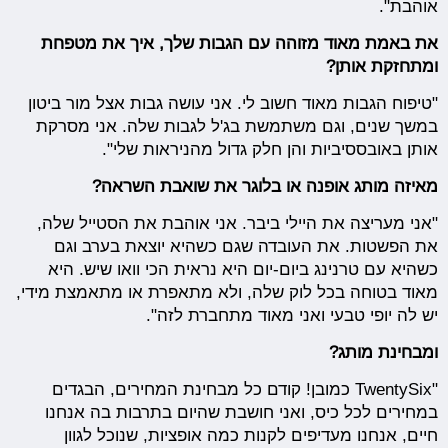
אוהבת".
את באמת מאוד מזוהה עם הגבות שלך, איך את מטפחת
ומתחזקת אותן?
"טיפוח הגבות מאוד חשוב לי. אני עושה גבות אצל מור ביטון
במשך שנים, וגם משתמשת בג'ל לגבות שלה. אני מסרקת
אותן באובססיביות והן חלק גדול מהניראות שלי".
מאיזה מותג אופנה או בלוגר את שואבת השראה?
"אני מעריצה את היילי ביבר. אני אוהבת את הסטייל שלה,
את הפשטות. את העובדה שגם כשהיא יוצאת בערב וגם
כשהיא עם טרנינג ביום-יום היא נראית הכי וואו שיש. היא
מאוד בטוחה בכל לוק שלה, ולא מתאפרת או מתאמצת מידי,
יש לה יופי טבעי ואני מאוד מתחברת לזה".
ומבחינת מותג?
"TwentySix כמובן! קודם כל מבחינת המחירים, הבגדים
במחירים לכל כיס, ואני חושבת שהיום בתרבות בה אנחנו
חיים, אנחנו מעדיפים לקנות כמה אופציות, שנוכל לגוון