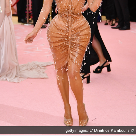
© gettyimages.IL/ Dimitrios Kambouris