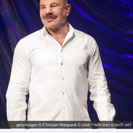
דאג להעצים נשים ולשדר אומץ © gettyimages.IL/Christian Marquardt