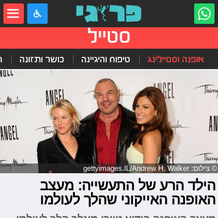
סטייל
אופנה וסטיילינג
טיפוח והיגיינה
כושר ותזונה
ה
© צילום: gettyimages.IL/Andrew H. Walker
הילד הרע של התעשייה: מעצב
האופנה האייקוני שהלך לעולמו