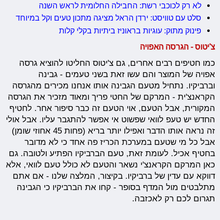
לא רק לכוכבי רשת: החבילה החלומית לראש השנה
סלט עם טוויסט: ירדן הראל מציגה מתכון טעים וקל במיוחד
פינוק מתוק: עוגיות בראוניז ביתיות בקלי קלות
צ'יטוס - הגרסה האפויה
כמו חטיפים רבים אחרים, גם צ'יטוס החליטו להוציא גרסה
אפויה של המוצר והם עשו זאת בשני טעמים - גבינה
וברביקיו. נתחיל מטעם הגבינה אותו אנחנו מכירים מהגרסה
הקראנצ'ית - המרקם של החטי פריך ומאוד מזכיר את הגרסה
המקורית, אבל הטעם, אוי הטעם זה כבר סיפור אחר. לחטיף
החדש יש טעפ לוואי שפשוט אי אפשר להתגבר עליו. אבל אולי
זה נראה אותו הדבר ואפילו יותר בריא (פחות 45 אחוזי שומן)
אבל כל מי שטעם במערכת הכריז פה אחד כי לא מדובר
בחטיף אכיל. לעומת זאת, טעם הברביקיו הפתיע ולטובה. גם
כאן המרקם הקראנצ'י נשאר והטעם לא כולל טעם לוואי, אלא
דווקא עם עדין של ברביקיו. בקיצור, המלצה שלנו - אם אתם
מתלבטים מול המדף בסופר - קחו את הברביקיו כי הגבינה
תגרום לכם רק לאכזבה.