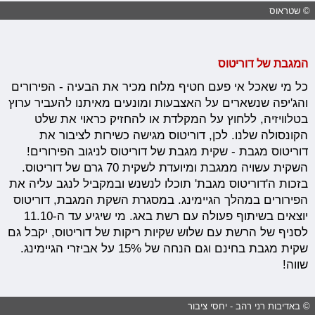
© שטראוס
המגבת של דוריטוס
כל מי שאכל אי פעם חטיף מלוח מכיר את הבעיה - הפירורים
והג'יפה שנשארים על האצבעות ומונעים מאיתנו להעביר ערוץ
בטלוויזיה, ללחוץ על המקלדת או להחזיק כראוי את שלט
הקונסולה שלנו. לכן, דוריטוס מגישה כשירות לציבור את
דוריטוס מגבת - שקית מגבת של דוריטוס לניגוב הפירורים!
השקית עשויה ממגבת ומיועדת לשקית 70 גרם של דוריטוס.
בזכות ה'דוריטוס מגבת' תוכלו לנשנש ובמקביל לנגב עליה את
הפירורים במהלך הגיימינג. במסגרת השקת המגבת, דוריטוס
יוצאים בשיתוף פעולה עם רשת באג. מי שיגיע עד ה-11.10
לסניף של הרשת עם שלוש שקיות ריקות של דוריטוס, יקבל גם
שקית מגבת בחינם וגם הנחה של 15% על אביזרי הגיימינג.
שווה!
© באדיבות רני רהב - יחסי ציבור