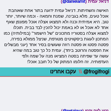
דניאל עמית (
danielamit@
)
האישה והשחיתות. דניאל עמית ידועה בתור אחת שאוהבת
אוכל טעים, מלא בגבינה, שמנת וחמאה - וכמה שיותר, יותר
טוב. היא אמיתית וכנה ולא תמצאו אצלה אוכל מפונפן שאף
אחד לא אוכל או לא באמת יכול להכין לבד בבית. תוכלו
למצוא אצלה בסטוריז מתכונים "של הישמור" (במילותיה) כמו
המתכון לעוגת ביסקוויטים מטורפת, שניצל ממולא בפירה,
פסטה פסטו או פסטה רוזה שעושים בסיר אחד (יעני מבשלים
את הפסטה והרוטב ביחד). עמית כל כך טוב במה שהיא
עושה עד שפיתה בסטה המציאו מנה על שמה ולפי
העדפותיה. זה חלומו המתוק של כל חובב אוכל!
@frogifrogi
\\
עקבו אחרינו
נטע לויה וקנין (
netaloya@
)