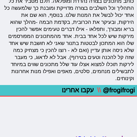
כותב מתכונים בצורה נהדרת ומופלאה. תלם מסביר את כל
התהליך וכל השלבים בצורה מדוייקת ומובנת כך שלמעשה כל
אחד יכול לבשל את המנות שלנו. בנוסף, הוא שם את
הירקות, ובעיקר את הכרובית, בקדמת הבמה -מהלך שהוא
בריא ומבורך, ותפלאו - אילו דברים טעימים אפשר להכין
מירקות שיש לכל אחד בבית. אחד מהמתכונים המפורסמים
שלו הוא המתכון לבטטות בתנור שאני לא חושבת שיש אחד
שלא ניסה אותן עדיין (ואם לא - רוצו להכין כי מצחיק כמה
שזה קל להכנה וטעים בטירוף). אבל לא לדאוג, כי מעבר
לירקות תוכלו למצוא אצלו עוד שלל מתכונים שווים במיוחד
לתבשילים מנחמים, סלטים, מאפים ואפילו מנות אחרונות
וקינוחים.
@frogifrogi
\\
עקבו אחרינו