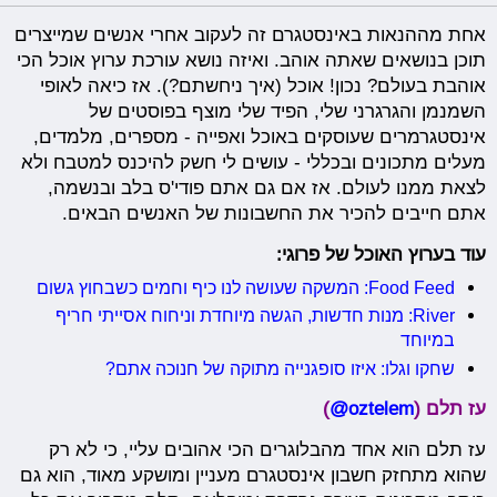
אחת מההנאות באינסטגרם זה לעקוב אחרי אנשים שמייצרים
תוכן בנושאים שאתה אוהב. ואיזה נושא עורכת ערוץ אוכל הכי
אוהבת בעולם? נכון! אוכל (איך ניחשתם?). אז כיאה לאופי
השמנמן והגרגרני שלי, הפיד שלי מוצף בפוסטים של
אינסטגרמרים שעוסקים באוכל ואפייה - מספרים, מלמדים,
מעלים מתכונים ובכללי - עושים לי חשק להיכנס למטבח ולא
לצאת ממנו לעולם. אז אם גם אתם פודי'ס בלב ובנשמה,
אתם חייבים להכיר את החשבונות של האנשים הבאים.
עוד בערוץ האוכל של פרוגי:
Food Feed: המשקה שעושה לנו כיף וחמים כשבחוץ גשום
River: מנות חדשות, הגשה מיוחדת וניחוח אסייתי חריף
במיוחד
שחקו וגלו: איזו סופגנייה מתוקה של חנוכה אתם?
עז תלם (
oztelem@
)
עז תלם הוא אחד מהבלוגרים הכי אהובים עליי, כי לא רק
שהוא מתחזק חשבון אינסטגרם מעניין ומושקע מאוד, הוא גם