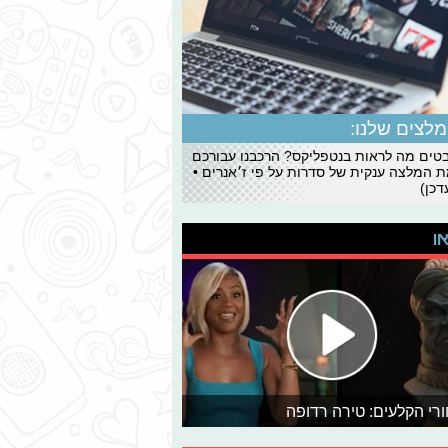
לצים שלנו:
ים מה לראות בנטפליקס? הרכבנו עבורכם
 המלצה ענקית של סדרות על פי ז׳אנרים •
כן)
או
רי הקלעים: טירה רדופה