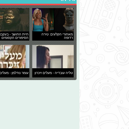
מאחורי הקלעים: טירה
חיית החושך - בעקבו
רדופה
הסיפורים הקסומים
טליה עובדיה - מעלים זיכרון
עומר נודלמן - מעלים 