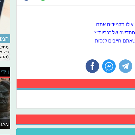
 אילו תלמידים אתם
המומ
מתלבט
רשימת
(מתעד
ווידי
מאחו