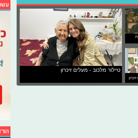
עשו
ת
טיילור מלכוב - מעלים זיכרון
זיכרון
הורד