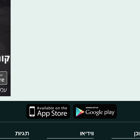
כן
ווידיאו
תגיות