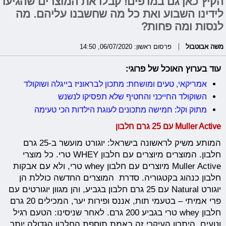
הקיץ כאן גם במדפים! קבלו את המוצרים שהגיעו
לידינו השבוע ואת כל מה שחשבנו עליהם. מה
לנסות ומה פחות?
משה אבוטבול
פרסום ראשון: 06/07/2020, 14:50
עוד בערוץ האוכל של פרוגי:
אמריקאי, טעים ומושחת: מתכון לבראוניז בייגלה ושוקולד
השוקולד החייכני והחטיף שלא תפסיקו לנשנש
מתוק וקל: חמישה מתכונים לעוגת הילדות הכי טעימה
Muller Active עם 25 גרם חלבון
המותע משיק לראשונה בישראל: יוגורט מועשר ב-25 גרם
חלבון. המוצרים מיוצרים עם חלבון WHEY טרי. כל מוצרי
Muller Active מיוצרים עם חלבון whey טרי, ולא עם אבקות
חלבון כנהוג בקטגוריה. סדרת המוצרים החדשה כוללת הן
יוגורט Natural עם 25 גרם חלבון בגביע, והן מגוון יוגורטים עם
פרי אמיתי – בטעמי תות, אננס ופירות יער, המכילים 20 גרם
חלבון whey טרי בגביע 200 גרם. לאחר שניסינו: הטעם רגיל
וטעים, היתרון העיקרי זה באמת תוספת החלבון הגדולה יותר