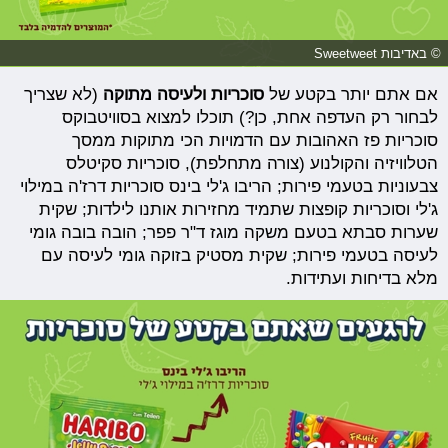
© באדיבות Sweetweet
אם אתם יותר בקטע של
סוכריות ולעיסה מתוקה
(לא שצריך
לבחור רק העדפה אחת, כן?) תוכלו למצוא בסוויטבוקס
סוכריות פז האהובות עם הדמויות הכי מתוקות ממסך
הטלוויזיה והקולנוע (צורה מתחלפת), סוכריות סקיטלס
צבעוניות בטעמי פירות; הריבו ג'לי בינס סוכריות דרז'ה במילוי
ג'לי וסוכריות קופצות שתמיד מחזירות אותנו לילדות; שקית
שערות סבתא בטעם משקה מוגז ד"ר פפר; הובה בובה גומי
לעיסה בטעמי פירות; שקית מסטיק בזוקה גומי לעיסה עם
מלא בדיחות ועתידות.