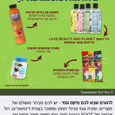
© באדיבות Sweetweet
לרגעים שבא לכם מיקס גומי
- יש לכם מבחר מושלם של
מוצרים: שקית גומי טרולי חמוץ ומסוכר בצורת דינוזאורים; רול
ארווווך של FOOT בטעם תות; גומי סאוור פאצ' חמוץ ואז