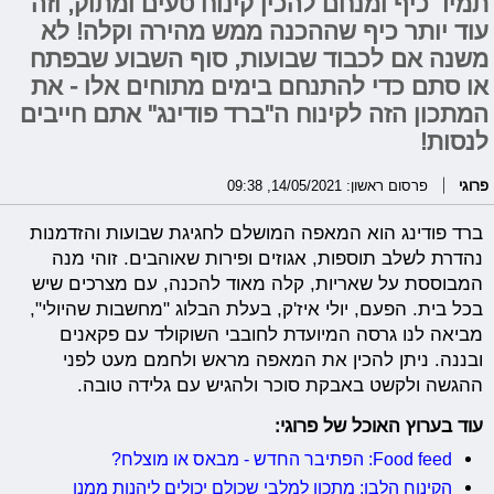
תמיד כיף ומנחם להכין קינוח טעים ומתוק, וזה
עוד יותר כיף שההכנה ממש מהירה וקלה! לא
משנה אם לכבוד שבועות, סוף השבוע שבפתח
או סתם כדי להתנחם בימים מתוחים אלו - את
המתכון הזה לקינוח ה"ברד פודינג" אתם חייבים
לנסות!
פרוגי
פרסום ראשון: 14/05/2021, 09:38
ברד פודינג הוא המאפה המושלם לחגיגת שבועות והזדמנות
נהדרת לשלב תוספות, אגוזים ופירות שאוהבים. זוהי מנה
המבוססת על שאריות, קלה מאוד להכנה, עם מצרכים שיש
בכל בית. הפעם, יולי איז'ק, בעלת הבלוג "מחשבות שהיולי",
מביאה לנו גרסה המיועדת לחובבי השוקולד עם פקאנים
ובננה. ניתן להכין את המאפה מראש ולחמם מעט לפני
ההגשה ולקשט באבקת סוכר ולהגיש עם גלידה טובה.
עוד בערוץ האוכל של פרוגי:
Food feed: הפתיבר החדש - מבאס או מוצלח?
הקינוח הלבן: מתכון למלבי שכולם יכולים ליהנות ממנו