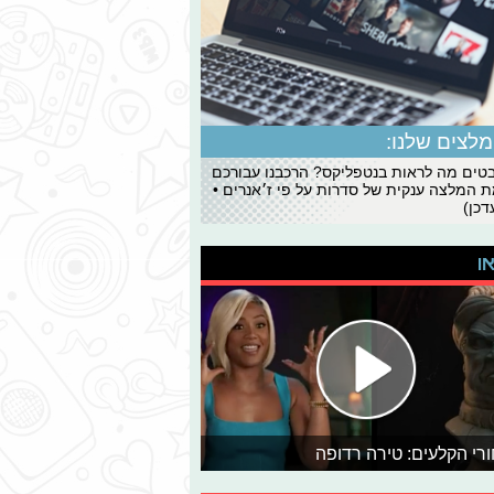
לצים שלנו:
ים מה לראות בנטפליקס? הרכבנו עבורכם
 המלצה ענקית של סדרות על פי ז׳אנרים •
כן)
או
רי הקלעים: טירה רדופה