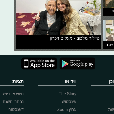
ת
טיילור מלכוב - מעלים זיכרון
זיכרון
כן
ווידיאו
תגיות
The Story
היוש או ביוש
אינסטוש
נבחרי השנה
רשת
ערוץ Zoom
דאנסטורי