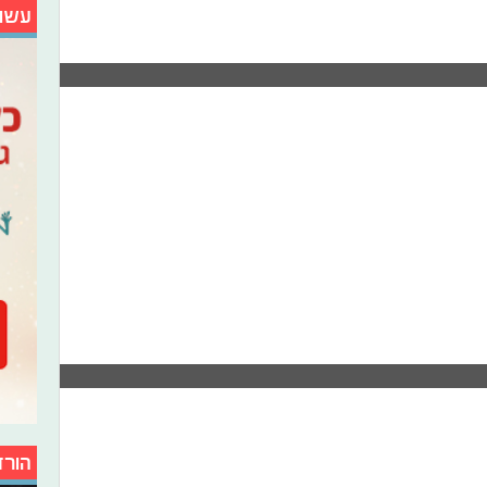
עשו
הורד