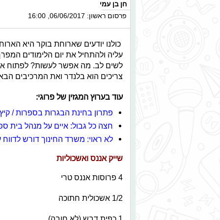
חן בן עמי
פרסום ראשון: 06/06/2017, 16:00
כולנו יודעים שארוחת בוקר היא הארוח
עליה ולהתחיל את יום הלימודים המפרך 
לשים לב. מה אפשר לעשות? לפתוח את 
צריכים הוא בלנדר ואת המרכיבים הבא
עוד בערוץ המגזין של פרוגי:
פתרון בחינת הבגרות בספרות / קיץ 2017
חצה כל גבול: איים על מנהל בית ספ
לא ראוי: משרד החינוך דורש לדווח 
שייק אננס ואשכוליות
4 פרוסות אננס טרי
1/2 אשכולית חתוכה
1 כפית דבש (לא חובה)