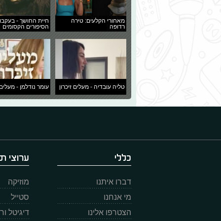
מאחורי הקלעים: טירה
חיית החושך - בעקבו
רדופה
הסיפורים הקסומים
טליה עובדיה - מעלים זיכרון
עומר נודלמן - מעלים 
כללי
ערוצי תו
דברו איתנו
מוזיקה
מי אנחנו
סטייל
הצטרפו אלינו
דיגיטל ו