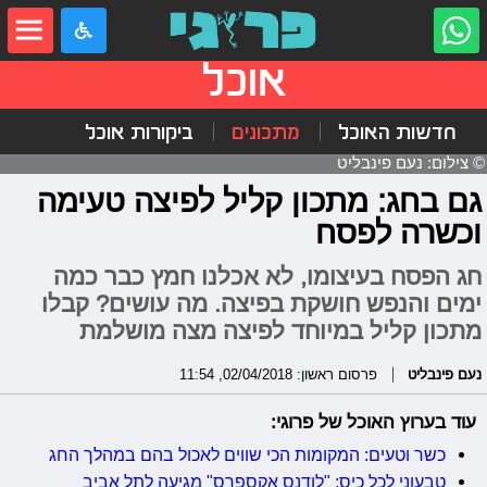
אוכל
חדשות האוכל
מתכונים
ביקורות אוכל
© צילום: נעם פינבליט
גם בחג: מתכון קליל לפיצה טעימה
וכשרה לפסח
חג הפסח בעיצומו, לא אכלנו חמץ כבר כמה
ימים והנפש חושקת בפיצה. מה עושים? קבלו
מתכון קליל במיוחד לפיצה מצה מושלמת
נעם פינבליט
פרסום ראשון: 02/04/2018, 11:54
עוד בערוץ האוכל של פרוגי:
כשר וטעים: המקומות הכי שווים לאכול בהם במהלך החג
טבעוני לכל כיס: "לודנס אקספרס" מגיעה לתל אביב