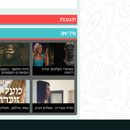
תגובות
ווידיאו
מאחורי הקלעים: טירה
חיית החושך - בעקבו
רדופה
הסיפורים הקסומים
טליה עובדיה - מעלים זיכרון
עומר נודלמן - מעלים 