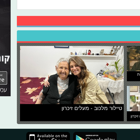
ת
טיילור מלכוב - מעלים זיכרון
זיכרון