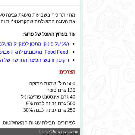
מה יותר כיף בשבועות מעוגת גבינה טע
את העוגה המושלמת שהקראנצ׳יות והגב
עוד בערוץ האוכל של פרוגי:
רגע של פינוק: מתכון לפנקייק מושלם
Food Feed: מתכוננים לחג השבועות
ריקוטה ודבש: הפיצה החדשה של הא
מצרכים:
500 מיל׳ שמנת מתוקה
130 גרם סוכר
40 גרם אינסטנט פודינג וניל
500 גרם גבינה לבנה 9%
250 גרם גבינה לבנה 30%
לפירורים: חבילת עוגיות חמאה/לוטוס, 
הכי שבועות שיש! © fotolia