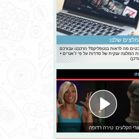
לצים שלנו:
ים מה לראות בנטפליקס? הרכבנו עבורכם
 המלצה ענקית של סדרות על פי ז׳אנרים •
כן)
או
רי הקלעים: טירה רדופה