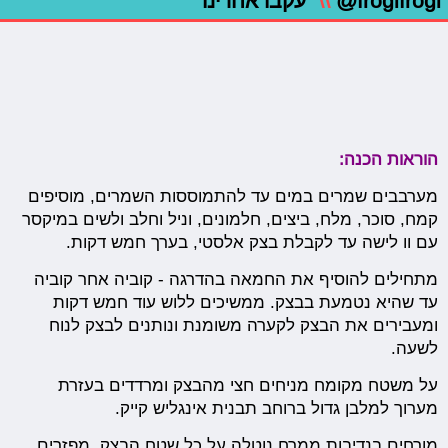
@frogifrogi
\\
עקבו אחרינו
הוראות הכנה:
מערבבים שמרים במים עד להתמוססות השמרים, ‏מוסיפים
קמח, ‏סוכר, מלח, ביצים, חלמונים, וניל וחלב ולשים במיקסר
עם וו לישה עד לקבלת בצק אלסטי, בערך חמש דקות.
מתחילים ‏להוסיף את החמאה בהדרגה - קוביה אחר קוביה
עד שהיא נטמעת בבצק.‏ ‏ממשיכים ללוש עוד חמש דקות
ומעבירים את הבצק לקערה משומנת ונותנים לבצק לנוח
לשעה.
על משטח מקומח מניחים חצי מהבצק ומרדדים בעזרת
מערוך למלבן גדול ברוחב תבנית אינגליש קייק.
מורחים בנדיבות ממרח נוטלה על כל שטח הבצק, מפזרים