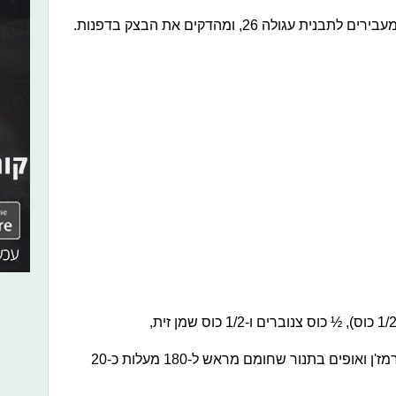
גולה 26, ומהדקים את הבצק בדפנות.
בוזקים מעל המלית, בוזקים עוד קצת פרמז'ן ואופים בתנור שחומם מראש ל-180 מעלות כ-20