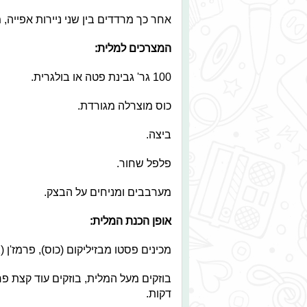
אחר כך מרדדים בין שני ניירות אפייה, מעבירים לתבנית ע
המצרכים למלית:
100 גר' גבינת פטה או בולגרית.
כוס מוצרלה מגורדת.
ביצה.
פלפל שחור.
מערבבים ומניחים על הבצק.
אופן הכנת המלית:
מכינים פסטו מבזיליקום (כוס), פרמז'ן (1/2 כוס), ½ כוס צנוברים ו-1/2 כוס שמן זית,
דקות.