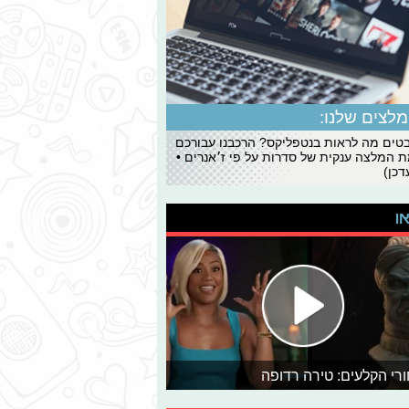
לצים שלנו:
ים מה לראות בנטפליקס? הרכבנו עבורכם
 המלצה ענקית של סדרות על פי ז׳אנרים •
כן)
או
רי הקלעים: טירה רדופה