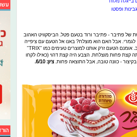
עשו
גבינות ופסטו
של פתיבר - פתיבר ורוד בטעם פטל. הביסקוויט האהוב
גמרי. אבל האם הוא מוצלח? באנו אל הטעם עם ציפייה
מאוד גדולה, אך הטעם היה מעט מאכזב. אומנם הטעם זרק אותנו למוצרים טעימים כמו "TRIX"
ה קצת פחות מוצלחת. הצבע היה קצת דהוי (כאילו לקחו
בקיצור - כוונה טובה, אבל התוצאה פחות.
ציון: 6/10.
הורד