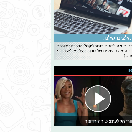
לצים שלנו:
ים מה לראות בנטפליקס? הרכבנו עבורכם
 המלצה ענקית של סדרות על פי ז׳אנרים •
כן)
או
רי הקלעים: טירה רדופה