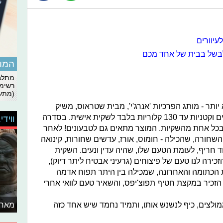
עיוורים
 לבשל בבית של אחד מכם
המומ
מתלבט
רשימת
(מתעד
יותר - מותג הפרכיות 'אנרג'י', מבית שטראוס, משיק
סדרת פריכיות משולשות, המכילות דגנים וקטניות עד 130 קלוריות בלבד לשקית אישית. בסדרה
ווידי
בכל אחת מהשקיות. המוצר מתאים גם לטבעונים! לאחר
שחורה, שהכילה - חומוס, אורז, עדשים שחורות, קינואה
 חריף, לעומת הטעם שלו, שהיה עדין ונעים. השקית
כירה לנו טעם של פיצוחים (גרעיני אבטיח ליתר דיוק),
 הכתומה והאחרונה, שמכילה בין היתר תפוח אדמה
 הזכיר במקצת חטיף תפוצ'יפס, והשאיר טעם לוואי אחרי
מולצים, כיף לנשנש אותו, ותמיד נחמד שיש אחד כזה
מאחו