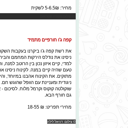
מחיר: 5-6.5₪ לשקית
© צילום:סטודיו שטראוס
קפה ג'ו חורפיים מתמיד
את רשת קפה ג'ו ביקרנו בעקבות השק
ניסינו את נודלס הירקות המחמם והבי
למדי, קיים איזון נכון בין הרוטב למנה, 
טעם שהיה קיים במנה. לקינוח ניסינו את
מתוקים. את הקינוח אהבנו במיוחד, והי
ניגודית ומעניינת עם הוופל שהוגש חם.
שוקולטה קוקוס וקרמל מלוח. לסיכום - 
גם חורף הבא.
מחירי תפריט: ₪
י
18-55
© צילום: דניאל לילה