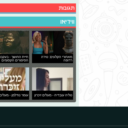
תגובות
ווידיאו
מאחורי הקלעים: טירה
חיית החושך - בעקבו
רדופה
הסיפורים הקסומים
טליה עובדיה - מעלים זיכרון
עומר נודלמן - מעלים 