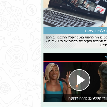
לצים שלנו:
ים מה לראות בנטפליקס? הרכבנו עבורכם
 המלצה ענקית של סדרות על פי ז׳אנרים •
כן)
או
רי הקלעים: טירה רדופה