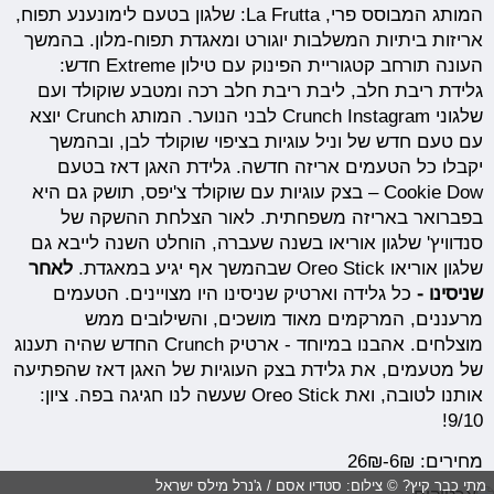
המותג המבוסס פרי, La Frutta: שלגון בטעם לימונענע תפוח,
אריזות ביתיות המשלבות יוגורט ומאגדת תפוח-מלון. בהמשך
העונה תורחב קטגוריית הפינוק עם טילון Extreme חדש:
גלידת ריבת חלב, ליבת ריבת חלב רכה ומטבע שוקולד ועם
שלגוני Crunch Instagram לבני הנוער. המותג Crunch יוצא
עם טעם חדש של וניל עוגיות בציפוי שוקולד לבן, ובהמשך
יקבלו כל הטעמים אריזה חדשה. גלידת האגן דאז בטעם
Cookie Dow – בצק עוגיות עם שוקולד צ'יפס, תושק גם היא
בפברואר באריזה משפחתית. לאור הצלחת ההשקה של
סנדוויץ' שלגון אוריאו בשנה שעברה, הוחלט השנה לייבא גם
שלגון אוריאו Oreo Stick שבהמשך אף יגיע במאגדת.
לאחר
שניסינו -
כל גלידה וארטיק שניסינו היו מצויינים. הטעמים
מרעננים, המרקמים מאוד מושכים, והשילובים ממש
מוצלחים. אהבנו במיוחד - ארטיק Crunch החדש שהיה תענוג
של מטעמים, את גלידת בצק העוגיות של האגן דאז שהפתיעה
אותנו לטובה, ואת Oreo Stick שעשה לנו חגיגה בפה. ציון:
9/10!
מחירים: 6₪-26₪
מתי כבר קיץ? © צילום: סטדיו אסם / ג'נרל מילס ישראל