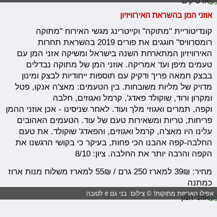
אוזני המן בהשראת האירוויזיון
קונדיטוריית "מתוקה" וקייטרינג מגשי האירוח "מתוקה
רומסרוויס"
חוגגים את פורים 2019 בהשראת תחרות
האירוויזיון המתארחת השנה בישראל ומשיקה אזני המן עם
טעמים מיפן ועד אמריקה.
אוזני המן של מתוקה נבדלים
בבצק חמאה פריך ודקיק עם תוספות ייחודיות לבצק
ומינון
מדויק של מליות משובחות. בין הטעמים:
מאצ'ה אנקו,
פטל
ומקרון ורוד,
שוקולד פאדג',
קרמל ואגוזים,
חלבה
וקפה,
תמרים ואגוזי מלך ועוד. לאחר שניסינו - אכן אוזני ההמן
פריחות, טריות ומשאירות טעם של עוד. הטעמים האהובים
עלינו היו מאצ'ה, קרמל ואגוזים, והפאדג' שוקולד. את טעם
החלבה-קפה אהבנו הכי פחות, בעיקר כי בקושי הרגשנו את
הקפה והרבה יותר את החלבה. ציון: 8/10
מחיר: 39₪ למארז 250 גרם / 55₪ למארז משלוח מנות ארוז
כמתנה
אפילו האריזות מתוקות! © צילום: בני גם זו לטובה