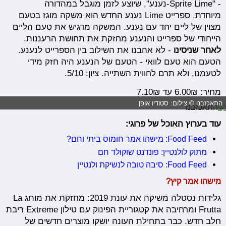
- "Sprite Lime-נענע", שיוצע לזמן מוגבל במהדורה
מיוחדת. ספרייט Lime נענע החדש הוא משקה מוגז בטעם
מצוין של ליים יחד עם נענע. המשקה מדגיש את טעם הליים
הייחודי של ספרייט והנענע מחזקת את תחושת הרעננות.
לאחר שניסינו
- לא אהבנו את השילוב בין הספרייט לנענע.
הטעם הוא טעם לוואי - הטעם של הנענע היה חזק מידי
לטעמנו, ולא תרם לחווית השתייה. ציון: 5/10.
מחיר: 6.00₪ עד 7.10₪
התאכזבנו © צילום: סטודיו אופן
עוד בערוץ האוכל של פרוגי:
Food Feed: מישהו אמר חומוס ביתי וחם?
מתוק לולנטיין: פונדנט שוקולד חם
Food Feed: סיבה טובה לנשיקת ולנטיין
מישהו אמר קיץ?
גלידות נסטלה משיקה את עונת 2019: מחזקת את מותג La
Frutta ומרחיבה את קטגוריית הפינוק עם טילון Extreme ריבת
חלב חדש. כבר בתחילת העונה יושקו מוצרים חדשים של