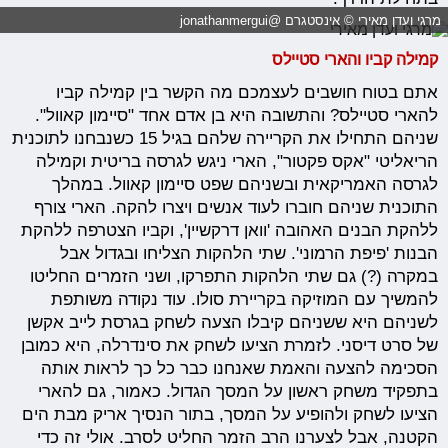
מרגי ועדן מאירי © אינסטגרם @jonathanmergui
קמילה קביו והארי סטיילס
אתם בטוח חושבים לעצמכם מה הקשר בין קמילה קביו
להארי סטיילס? והתשובה היא בן אדם אחד "סיימון קאוול".
שניהם התחילו את הקריירה שלהם בגיל 15 כשנבחנו לתוכנית
הריאליטי "אקס פקטור", הארי ניגש לגרסה בריטית וקמילה
לגרסה האמריקאית ובשניהם שפט סיימון קאוול. במהלך
התוכנית שניהם חוברו לעוד אנשים ויצרו להקה. הארי צורף
ללהקת הבנים האהובה 'וואן דרקשיין', וקביו הצטרפה ללהקת
הבנות 'פיפת הרמוני'. שתי הלהקות הצליחו ובגדול אבל
במקרה (?) גם שתי הלהקות התפרקו, ושני הזמרים החליטו
להמשיך עם המוזיקה בקריירת סולו. עוד נקודה משותפת
לשניהם היא ששניהם קיבלו הצעה לשחק בגרסת לייב אקשן
של סרט דיסני. לזמרת הציעו לשחק את סינדרלה, היא כמובן
הסכימה להצעה והאמת שאנחנו כבר כל כך לראות אותה
בתפקיד משחק ראשון על המסך הגדול. כאמור, גם להארי
הציעו לשחק ולהופיע על המסך, בתור הנסיך אריק מבת הים
הקטנה, אבל לצערנו הרב הזמר החליט לסרב. אולי זה כדי