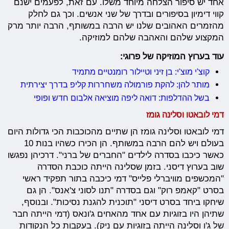
אחד יש סיפור הצלחה מיוחד משלו. עם זאת, לפעמים ישנם
קווי דימיון בסיפורים ובדרך של שני אנשים. וכך גם לחלק
מהזמרים האהובים שלנו יש הרבה במשותף, הרבה יותר מרק
המקצוע שלהם והאהבה שלהם למוזיקה.
עוד בערוץ המוזיקה של פרוגי:
קוצ'י מוצ'י: בן זיני וטיילור רומנטיים מתמיד
מותר להן: להקת פורמולה משחררות קליפ בדרך יצירתית
בשל ההדלפות: דואה ליפה מוציאה אלבום חדש ופופי
דמי לובאטו וסלינה גומז
דמי לובאטו וסלינה גומז הן שתיים מהכוכבות הכי גדולות היום
בעולם ויש להם הרבה במשותף. הן הכירו כשהיו בנות 10
כאשר כיכבו בסדרה לילדים "החברים של ברני". דרכיהן נפגשו
שוב בערוץ דיסני. בזמן שסלינה הייתה כוכבת הסדרה
"המכשפים מוויברלי פלייס" דמי כיכבה בתור תפקיד ראשי
בסרט "קאמפ רוק" וגם בסדרה "תנו לסוני צ'אנס". הן גם
שיחקו ביחד בסרט דיסני "תוכנית להגנת נסיכות". ובנוסף,
שתיהן היו בזוגיות עם אחד מהאחים ג'ונאס (דמי הייתה חבר
של ג'ו וסלינה הייתה בזוגיות עם ניק). בעקבות כל הנקודות