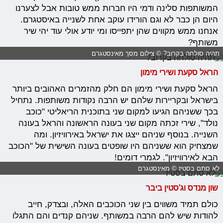
המשותפות סלינה ודמי היו חברות ממש טובות אבל לצערנו
היום הן כבר לא וגם הורידו עוקב אחת לשנייה באיסטגרם.
אנחנו ממש מקווים שהן יתפייסו ומי יודע אולי עוד יהי שיר
משותף?
תהיה סולחה בקרוב? © צילום מסך מאינסטגרם
הראל סקעת ושירי מימון
הראל סקעת ושירי מימון הם חלק מהזמרים האהובים ביותר
בישראל ובקריירות שלהם יש הרבה נקודות משותפות. נתחיל
בכך ששניהם הגיעו למקום שני בתוכנית הריאליטי "כוכב
נולד", שירי זכתה מקום שני בעונה הראשונה והראל בעונה
השנייה. בנוסף שניהם ייצגו את ישראל באירוויזיון. ומה
שמצחיק הוא ששניהם היו שופטים בעונה השישית של "הכוכב
הבא לאירוויזיון". לגמרי דומים!
לא סתם בסטיז © מאינסטגרם
שון מנדס וג'סטין ביבר
כולם תמיד משווים בין שני הכוכבים האלה, ובצדק, חייב
להודות שיש להם הרבה במשותף. שניהם קנדים והם התגלו