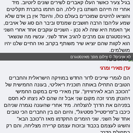
בגיל צעיר כאשר העלו קאברים לשירים שונים ליוטיוב. מיד
אחרי זה חייהם השתנו בין לילה, הם חתמו בחברת תקליטים
והוציאו להיטים שמוכרים בעולם כולו, והיום? אין בן אדם שלא
שמע עליהם! הרבה חושבים שמנדס וביבר הם סוג של אויבים,
אך האמת היא שזה לא נכון - השניים עוקבים אחד אחרי השני
באינסטגרם וגם מרבים להגיב אחד לשני. עכשיו מה שנשאר
הוא לקוות שהם יוציאו שיר משותף בקרוב ואז החיים שלנו יהיו
מושלמים.
לא אויבים? © צילום מסך מאינסטגרם
עדן מאירי ומרגי
הם לגמרי שייכים לדור החדש במוזיקה הישראלית והחברים
הטובים התחילו באותה תוכנית ריאליטי, בעונה החמישית של
"הכוכב הבא לאירוויזיון". עדן מאירי סיים במקום החמישי
ויהונתן מרגי זכה מקום שני אבל זה שהם לא ניצחו לא חסם
בפניהם את הדרך להצלחה. מיד אחרי שהעונה נגמרה שניהם
כיכבו ב"פריסטייל פסטיגל", והיום הם בין החברים הכי טובים
אחד של השני. שני הזמרים התקדמו מאז ה"כוכב הבא"
והשיגו לעצמם בכבוד ובזכות עצמם קריירה מצליחה, והם רק
בתחילת הדרך.