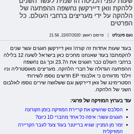
שעות לפני הכניסה הרשמית לעשר השנים
ללהקת וואן דיירקשן נחשפה ההפתעה של
הלהקה על ידי מעריצים ברחבי העולם. כל
הפרטים
נעם פינבליט
פרסום ראשון: 22/07/2020, 21:56
בעוד שעות אחדות זה קורה! וואן דיירקשן חוגגים עשר שנים
להקמתם! בעוד שאנחנו מחכים כאן בישראל לשעה 12 בלילה
ברחבי העולם כבר חוגגים את ה23.7 וכך גם נחשפה
ההפתעה הגדולה של חברי הלהקה. מעריצים מאוסטרליה וניו
זילנד מדווחים כי אלבומי EP חדשים נוספו לשירותי
הסטרימינג של וואן דיירקשן וגם ששלושה שירים נוספו לאלבום
השני של הלהקה.
עוד בערוץ המוזיקה של פרוגי:
הסלבס שהשיקו את קריירת המוזיקה בזמן הקורונה
חוגגים עשור: איפה כל אחד מחברי 1D כיום?
זמר מן המניין: שגיא ברייטנר בעוד צעד לעבר הקריירה
המוזיקלית