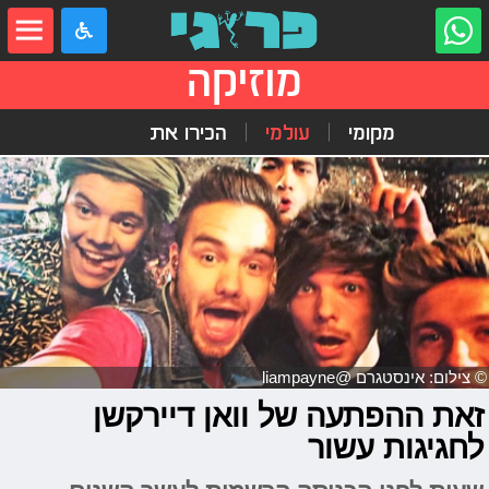
מוזיקה
מקומי
עולמי
הכירו את
© צילום: אינסטגרם @liampayne
זאת ההפתעה של וואן דיירקשן
לחגיגות עשור