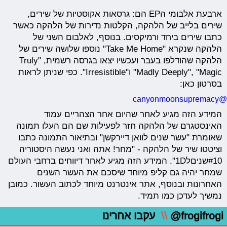
ארבעת אלבומי הEP הם: גרסאות אקוסטיות של שירים,
שירים בלייב של הלהקה, הקלטות נדירות של הלהקה כאשר
כתבו שירים ביחד ורמיקסים. בנוסף, לאלבום השני של
הלהקה שנקרא "Take Me Home" נוספו שלושה שירים של
הלהקה שהודלפו בעבר ועכשיו יצאו בגרסה רשמית, "Truly
Madly Deeply", "Magic" ו"Irresistible". כפי שניתן לראות
בסרטון כאן:
@canyonmoonsupremacy
המידע הזה מגיע לאחר שהיום אחר הצהריים עמוד
האינסטגרם של הלהקה חזר לפעילות שם הם העלו תמונה
שאומרת "עשר שנים לוואן דיירקשן" ובתיאור התמונה כתבו
וציטטו שיר של הלהקה - "מחר! אתה ואני נעשה היסטוריה
#10שניםל1D". המידע הזה מגיע לאחר דיווחים ברחבי העולם
שמחר יהיה גם קליפ מיוחד שיסכם את העשר השנים
האחרונות ובנוסף, אתר אינטרנט מיוחד לכתוב העשור. כמובן
נמשיך לעדכן כמו תמיד.
@frogifrogi
\\
עקבו אחרינו