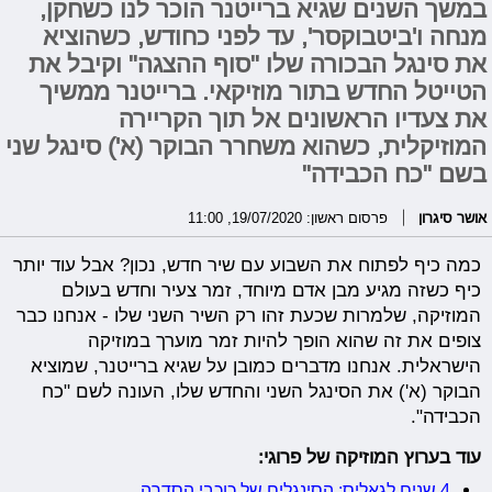
במשך השנים שגיא ברייטנר הוכר לנו כשחקן,
מנחה ו'ביטבוקסר', עד לפני כחודש, כשהוציא
את סינגל הבכורה שלו "סוף ההצגה" וקיבל את
הטייטל החדש בתור מוזיקאי. ברייטנר ממשיך
את צעדיו הראשונים אל תוך הקריירה
המוזיקלית, כשהוא משחרר הבוקר (א') סינגל שני
בשם "כח הכבידה"
אושר סיגרון
פרסום ראשון: 19/07/2020, 11:00
כמה כיף לפתוח את השבוע עם שיר חדש, נכון? אבל עוד יותר
כיף כשזה מגיע מבן אדם מיוחד, זמר צעיר וחדש בעולם
המוזיקה, שלמרות שכעת זהו רק השיר השני שלו - אנחנו כבר
צופים את זה שהוא הופך להיות זמר מוערך במוזיקה
הישראלית. אנחנו מדברים כמובן על שגיא ברייטנר, שמוציא
הבוקר (א') את הסינגל השני והחדש שלו, העונה לשם "כח
הכבידה".
עוד בערוץ המוזיקה של פרוגי:
4 שנים לגאליס: הסינגלים של כוכבי הסדרה