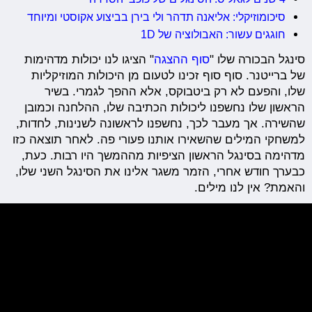
סיכומוזיקלי: אליאנה תדהר ולי בירן בביצוע אקוסטי ומיוחד
חוגגים עשור: האבולוציה של 1D
סינגל הבכורה שלו "
סוף ההצגה
" הציגו לנו יכולות מדהימות
של ברייטנר. סוף סוף זכינו לטעום מן היכולות המוזיקליות
שלו, והפעם לא רק ביטבוקס, אלא ההפך לגמרי. בשיר
הראשון שלו נחשפנו ליכולות הכתיבה שלו, ההלחנה וכמובן
שהשירה. אך מעבר לכך, נחשפנו לראשונה לשנינות, לחדות,
למשחקי המילים שהשאירו אותנו פעורי פה. לאחר תוצאה כזו
מדהימה בסינגל הראשון הציפיות מההמשך היו רבות. כעת,
כבערך חודש אחרי, הזמר משגר אלינו את הסינגל השני שלו,
והאמת? אין לנו מילים.