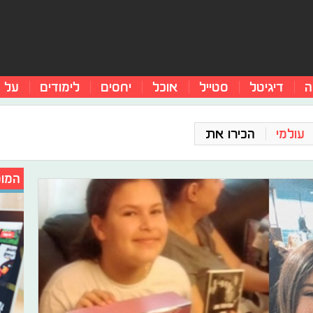
ה
דיגיטל
סטייל
אוכל
יחסים
לימודים
על 
עולמי
הכירו את
המומ