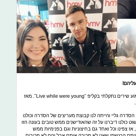
ליהם!
שרת: "הייתי ביוטיוב וממש אהבתי לשמוע שירים נתקלתי בקליפ "Live while were young". מאז
דרה גליי והייתה לנו קבוצת מעריצים של הסדרה וכולנו
שוט כולנו דיברנו על זה שהאודישנים ממש טובים בעונה הזו
ז צפינו וכל ואחד גם בחיצוניות וגם בפנימיות ממש
יתם הרגשתי שאני לא מכירה אותם אבל והם לא מכירים