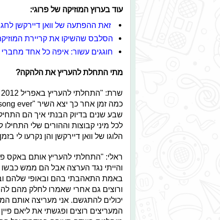
עוד בערוץ המוזיקה של פרוגי:
זאת ההפתעה של וואן דיירקשן לחגי
הסלבס שהשיקו את קריירת המוזיקה 
חוגגים עשור: איפה כל אחד מחברי 1D כיום?
מתי התחלת להעריץ את הלהקה?
שבע שנים בדיוק הבנתי איך הם התחילו
לכל מיני קבוצות וההורים שלי התחילו לקנ
הלוגו של וואן דיירקשן והן נקרעו לי ב
והייתי נגד הערצה אבל הם ממש כבשו לי
באמת התאהבתי בהם ובאופי שלהם ובא
ורוצים גם אחרי שאמרו לחלק מהם להם 
יכולים להתגשם. אני מעריצה אותם המ
המעריצים רוצים ופגשתי את ליאם פיין