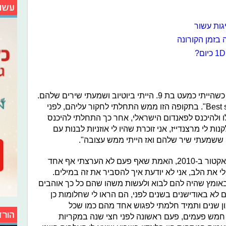
עשו
גות עשור
בזמן הקורונה
שרת: "התחלתי להעריץ באפריל 2012 כשהייתי כמעט בת 9. הייתי ביוטיוב ושמעתי שירים שלהם.
כמה זמן אחר כך יצא השיר "Best song ever". בתקופה הזו ממש התחלתי לחקור עליהם, לפני
 ולהיכנס לפאנדום הישראלי, אחר כך התחלתי להיכנס
ות לי מרצנדייז, אני זוכרת שהיו לי אוזניות לבנות עם
זמן ששמעתי שיר שלהם ואז הייתי ממש עצובה".
ראלי: "התחלתי להעריץ אותם באקס פאקטור ב-2010, האמת שאף פעם לא הערצתי אף אחד
 את הלב, אני לא יודעת איך להסביר את זה במילים.
ומץ שהיה להם לבוא ולעשות משהו שהם כל כך אוהבים
לא באודישנים בשנים לפני, הם הראו לי שחלומות כן
ון שנים ותמיד חלמתי לפגוש אחד מהם כמו שכל
הורד
 חמש פעמים, פעם ראשונה לפני חצי שנה במקריות