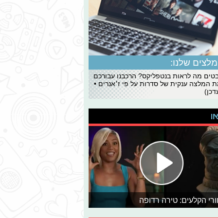
לצים שלנו:
ים מה לראות בנטפליקס? הרכבנו עבורכם
 המלצה ענקית של סדרות על פי ז׳אנרים •
כן)
או
רי הקלעים: טירה רדופה